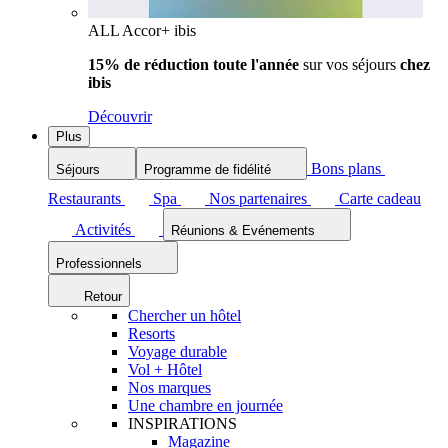
ALL Accor+ ibis
15% de réduction toute l'année
sur vos séjours
chez
ibis
Découvrir
Plus
Bons plans
Séjours
Programme de fidélité
Restaurants
Spa
Nos partenaires
Carte cadeau
Activités
Réunions & Evénements
Professionnels
Retour
Chercher un hôtel
Resorts
Voyage durable
Vol + Hôtel
Nos marques
Une chambre en journée
INSPIRATIONS
Magazine