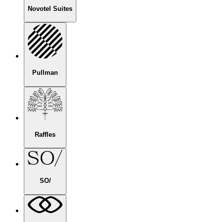
Novotel Suites
Pullman
Raffles
SO/