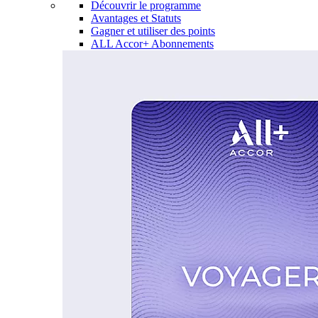
Découvrir le programme
Avantages et Statuts
Gagner et utiliser des points
ALL Accor+ Abonnements