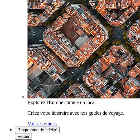
Explorez l'Europe comme un local
Créez votre itinéraire avec nos guides de voyage.
Voir les guides
Programme de fidélité
Retour