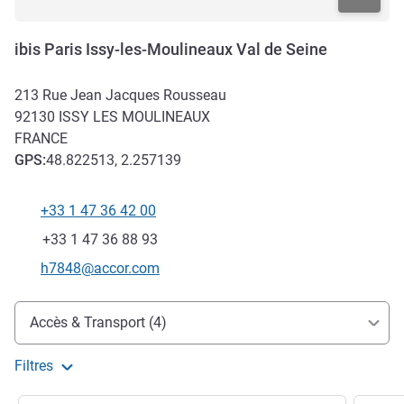
ibis Paris Issy-les-Moulineaux Val de Seine
213 Rue Jean Jacques Rousseau
92130
ISSY LES MOULINEAUX
FRANCE
GPS
:
48.822513, 2.257139
+33 1 47 36 42 00
Téléphone
Fax
+33 1 47 36 88 93
Email de contact
h7848@accor.com
Accès et transports
Accès & Transport (4)
Filtres