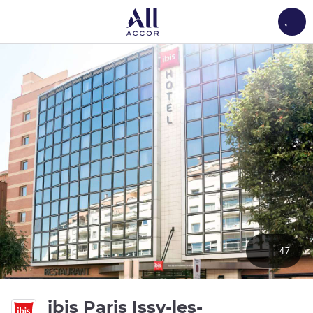
Load
47
ibis Paris Issy-les-