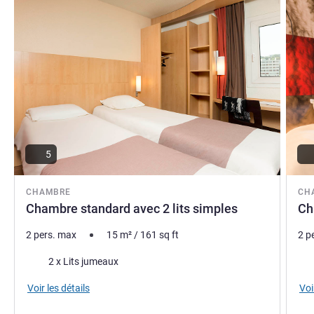
5
CHAMBRE
CH
Chambre standard avec 2 lits simples
Ch
2 pers. max
15
m²
/
161
sq ft
2 p
Literie
Lite
2 x Lits jumeaux
Voir les détails
Voi