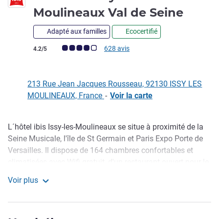
3 éto
Moulineaux Val de Seine
Adapté aux familles
Ecocertifié
Note Avis clients (Note ALL)
628 avis
4.2/5
213 Rue Jean Jacques Rousseau, 92130 ISSY LES
MOULINEAUX, France
-
Voir la carte
L´hôtel ibis Issy-les-Moulineaux se situe à proximité de la
Description
Seine Musicale, l'île de St Germain et Paris Expo Porte de
Versailles. Il dispose de 164 chambres confortables et
climatisées avec Wifi gratuit, d'un restaurant ouvert pour le
déjeuner et le diner, de 4 salles de séminaires et d'un
Voir plus
parking privé. Démarrez également vos journée avec notre
ibis Paris Issy-les-Moulineaux Val de Seine
petit-déjeuner en buffet, riche, frais, gourmand et diversifié !
A proximité du Parc des Expositions de la Porte de