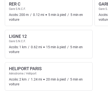
RER C
GAR
Gare S.N.C.F.
Gare S.
Accès:
200
m
/
0.12
mi
5
min
à pied
/
5
min
en
Accès
voiture
voitur
LIGNE 12
Gare S.N.C.F.
Accès:
1
km
/
0.62
mi
15
min
à pied
/
5
min
en
voiture
HELIPORT PARIS
Aérodrome / Héliport
Accès:
2
km
/
1.24
mi
20
min
à pied
/
5
min
en
voiture