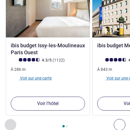
ibis budget Issy-les-Moulineaux
ibis budget M
2 étoiles
2 étoiles
Paris Ouest
Note Avis clients (Note ALL)
avis
Note Avis clients
4.3/5
(1122
)
4
À
286
m
À
843
m
Voir sur une carte
Voir sur une 
Voir l'hôtel
Voi
Page
1
sur
2
, Nos autres établissements à proximité 1 :, Nos 
Précédent - Nos autres établissements à proximité
Sui