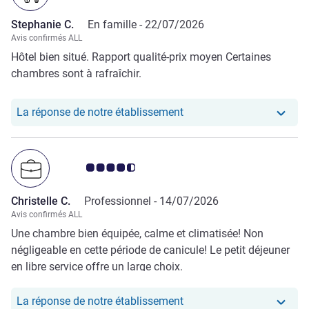
l’ascenseur. Enfin, mon paiement en ligne n’a pas abouti
Stephanie C.
En famille -
22/07/2026
lors de la réservation. J’ai été contacté deux jours plus tard
Avis confirmés ALL
pour effectuer un nouveau règlement, ce qui a causé une
Hôtel bien situé. Rapport qualité-prix moyen Certaines
gêne supplémentaire. Je vous serais gré de bien vouloir
chambres sont à rafraîchir.
prendre ces remarques en considération pour améliorer la
qualité de vos services.
Notre hôtel a repondu au
La réponse de notre établissement
Note Avis clients 4.5/5
Christelle C.
Professionnel -
14/07/2026
Avis confirmés ALL
Une chambre bien équipée, calme et climatisée! Non
négligeable en cette période de canicule! Le petit déjeuner
en libre service offre un large choix.
Notre hôtel a repondu au 
La réponse de notre établissement