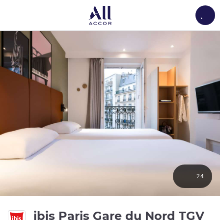
Load
24
3 
ibis Paris Gare du Nord TGV