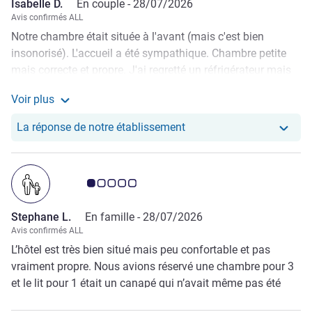
Isabelle D.
En couple -
28/07/2026
Avis confirmés ALL
Notre chambre était située à l'avant (mais c'est bien
insonorisé). L'accueil a été sympathique. Chambre petite
mais correcte et propre. J'ai regretté un réfrigérateur mais
le personnel m'a laissé déposer un petit contentant dans
Voir plus
leur réfrigérateur. Petit déjeuner copieux et varié.
Voir plus de commentaires de Isabelle D.
L'ascenseur est le point faible ( un seul qui n'accepte que
Notre hôtel a repondu au 
La réponse de notre établissement
une personne et une valise en même temps ). Mais dans
l'ensemble , nous sommes très satisfaits du rapport qualité
/prix .
Note Avis clients 1.0/5
Stephane L.
En famille -
28/07/2026
Avis confirmés ALL
L’hôtel est très bien situé mais peu confortable et pas
vraiment propre. Nous avions réservé une chambre pour 3
et le lit pour 1 était un canapé qui n’avait même pas été
fait. Nous avons dû courir après le personnel pour