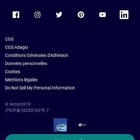
Paris
Accor Facebook
Accor Instagram
Accor Twitter
Accor Pinterest
Accor Youtube
Accor Li
CGS
CGS Adagio
Conditions Générales d'Adhésion
Données personnelles
Cookies
Mentions légales
Do Not Sell My Personal Information
© Accor2019
沪ICP备10203162号-7
SSL Secure – globalSign