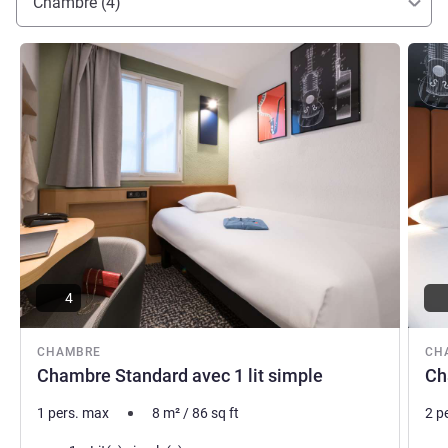
Chambre (4)
Voir les détails
Voir le
4
CHAMBRE
CH
Chambre Standard avec 1 lit simple
Ch
1 pers. max
8
m²
/
86
sq ft
2 p
Literie
Lite