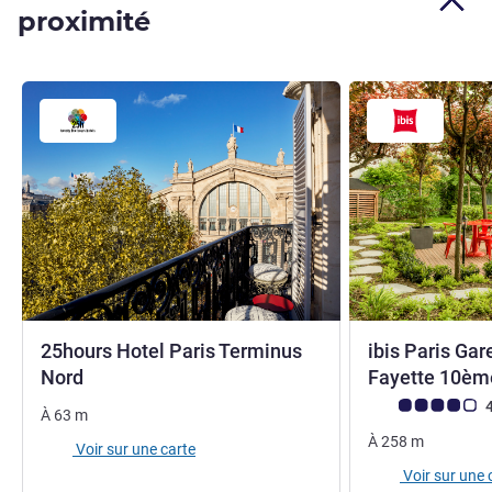
proximité
25hours Hotel Paris Terminus
ibis Paris Gar
Nord
Fayette 10è
Note Avis clients
4
À
63
m
À
258
m
Voir sur une carte
Voir sur une 