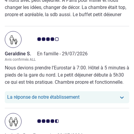
4 nuits avec petit déjeuner. A Paris pour visiter et nous
changer les idées, changer de décor. La chambre était top,
propre et agréable, la sdb aussi. Le buffet petit déjeuner
était assez complet et très sympa. Le personnel a été
souriant et serviable à chaque instant.
Note Avis clients 4.0/5
Geraldine S.
En famille -
29/07/2026
Avis confirmés ALL
Nous devions prendre l'Eurostar à 7:00. Hôtel à 5 minutes à
pieds de la gare du nord. Le petit déjeuner débute à 5h30
ce qui est très pratique. Chambre propre et fonctionnelle.
La climatisation un peu trop puissante mais bien pratique
pendant la canicule.
Notre hôtel a repondu au
La réponse de notre établissement
Note Avis clients 4.5/5