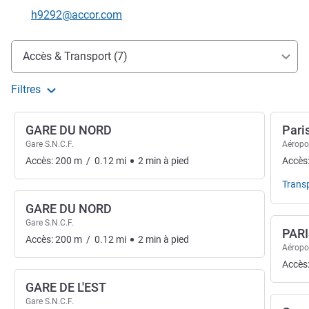
Email de contact
h9292@accor.com
Accès et transports
Accès & Transport (7)
Filtres
GARE DU NORD
Pari
Gare S.N.C.F.
Aéropo
Accès:
200
m
/
0.12
mi
2
min
à pied
Accès
Trans
GARE DU NORD
Gare S.N.C.F.
PARI
Accès:
200
m
/
0.12
mi
2
min
à pied
Aéropo
Accès
GARE DE L'EST
Gare S.N.C.F.