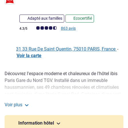
Adapté aux familles
Ecocertifié
Note Avis clients (Note ALL)
863 avis
4.3/5
31 33 Rue De Saint Quentin, 75010 PARIS, France
-
Voir la carte
Découvrez l'espace moderne et chaleureux de l'hôtel ibis
Description
Paris Gare du Nord TGV. Installé dans un immeuble
haussmannien, ses 49 chambres rénovées et climatisées
sont équipées d'une literie Sweet Bed. Certaines disposent
d'un balcon, et d'autres, d'une vue sur les toits de Paris.
Voir plus
Nos chambres familiales triples et le délicieux petit-
ibis Paris Gare du Nord TGV
déjeuner, c'est la formule idéale pour vous accueillir avec
vos enfants. Séjour professionnel ? Profitez de l'accès au
Information hôtel