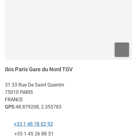
ibis Paris Gare du Nord TGV
31 33 Rue De Saint Quentin
75010
PARIS
FRANCE
GPS
:
48.879208, 2.355783
+33 1 48 78 02 92
Téléphone
Fax
+33 1 45 26 88 31