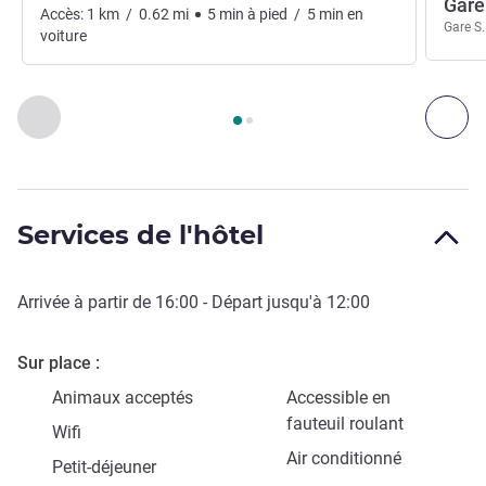
Gare
Accès:
1
km
/
0.62
mi
5
min
à pied
/
5
min
en
Gare S.
voiture
Page
1
sur
2
, Accès & Transport 1 :, Accès & Transport 2 :
Précédent - Accès & Transport
Sui
Services de l'hôtel
Arrivée à partir de
16:00
- Départ jusqu'à
12:00
Sur place
Animaux acceptés
Accessible en
fauteuil roulant
Wifi
Air conditionné
Petit-déjeuner