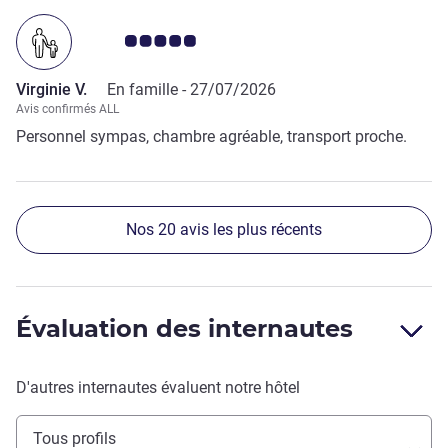
récupérer des draps. La chambre n’était pas spécialement
propre, la climatisation extrêmement bruyante et
Note Avis clients 5.0/5
dégageant une odeur.
Virginie V.
En famille -
27/07/2026
Avis confirmés ALL
Personnel sympas, chambre agréable, transport proche.
Nos 20 avis les plus récents
Évaluation des internautes
D'autres internautes évaluent notre hôtel
Tous profils