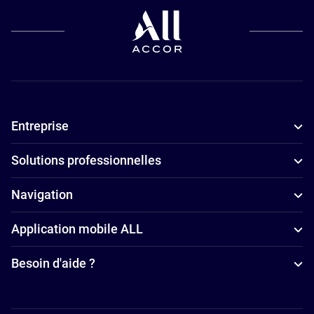
compagnie à
Hôtels avec
Hôtels
Paris
piscine à
4 étoiles à
Hôtels pour
Paris
Paris
les petits
Hôtels de
Appart'hôtels
budgets à
luxe à Paris
à Paris
Entreprise
Paris
Hôtels
Hôtels
d’affaires à
Solutions professionnelles
adaptés aux
Paris
familles à
Hôtels avec
Navigation
Paris
petit-déjeuner
Application mobile ALL
Hôtels avec
à Paris
spa à Paris
Besoin d'aide ?
Hôtels avec
parking à