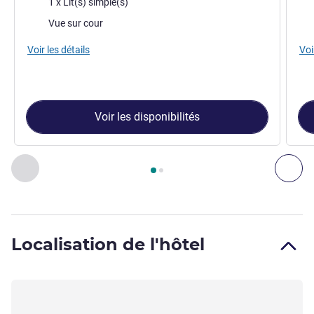
1 x Lit(s) simple(s)
Vues :
Vue
Vue sur cour
Voir les détails
Voi
Voir les disponibilités
Page
1
sur
2
, Chambre 1 : Chambre Standard avec 1 lit simpl
Précédent - Chambre
Sui
Localisation de l'hôtel