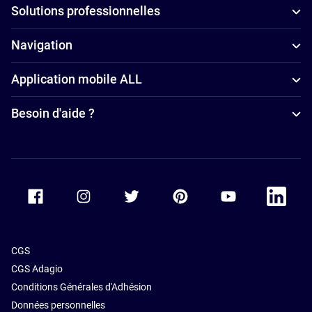
Solutions professionnelles
adaptés aux
Paris
familles à
Hôtels avec
Navigation
Paris
petit-déjeuner
Application mobile ALL
Hôtels avec
à Paris
spa à Paris
Besoin d'aide ?
Hôtels avec
parking à
Paris
Accor Facebook
Accor Instagram
Accor Twitter
Accor Pinterest
Accor Youtube
Accor Li
CGS
CGS Adagio
Conditions Générales d'Adhésion
Données personnelles