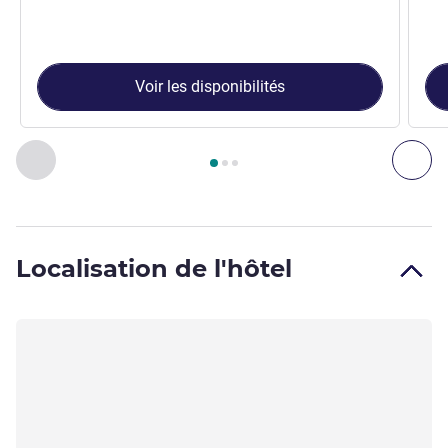
Voir les disponibilités
Page
1
sur
3
, Chambre 1 : Chambre standard avec 1 lit double
Précédent - Chambre
Sui
Localisation de l'hôtel