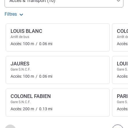
Accès & Transport (10)
Filtres
LOUIS BLANC
COL
Arrêt de bus
Arrêt d
Accès:
100
m
/
0.06
mi
Accès
JAURES
LOU
Gare S.N.C.F.
Gare S.
Accès:
100
m
/
0.06
mi
Accès
COLONEL FABIEN
PARI
Gare S.N.C.F.
Gare S.
Accès:
200
m
/
0.13
mi
Accès
Page
1
sur
2
, Accès & Transport 1 :, Accès & Transport 2 :