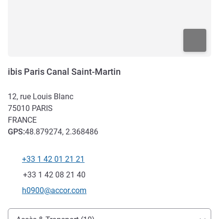
ibis Paris Canal Saint-Martin
12, rue Louis Blanc
75010
PARIS
FRANCE
GPS
:
48.879274, 2.368486
+33 1 42 01 21 21
Téléphone
Fax
+33 1 42 08 21 40
Email de contact
h0900@accor.com
Accès et transports