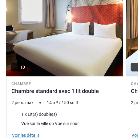
10
CHAMBRE
CH
Chambre standard avec 1 lit double
Ch
2 pers. max
14
m²
/
150
sq ft
2 p
Literie
Lite
1 x Lit(s) double(s)
Vues :
Vue
Vue sur la ville ou Vue sur cour
Voir les détails
Voi