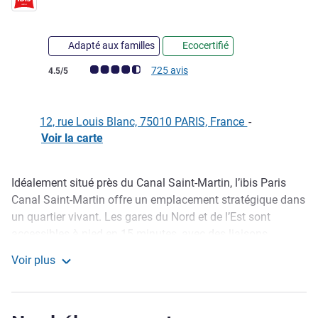
Adapté aux familles
Ecocertifié
Note Avis clients (Note ALL)
725 avis
4.5/5
12, rue Louis Blanc, 75010 PARIS, France
-
Voir la carte
Idéalement situé près du Canal Saint-Martin, l’ibis Paris
Description
Canal Saint-Martin offre un emplacement stratégique dans
un quartier vivant. Les gares du Nord et de l’Est sont
accessibles à pied en 15 minutes, avec des liaisons
directes vers Orly et Paris-Charles-de-Gaulle. Plusieurs
Voir plus
lignes de métro à moins de 300 mètres permettent de
ibis Paris Canal Saint-Martin
rejoindre Notre-Dame, Montmartre, l’Opéra et le Louvre.
Entièrement rénové, l’hôtel propose 50 chambres