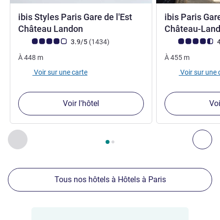
ibis Styles Paris Gare de l'Est
ibis Paris Gar
3 étoiles
Château Landon
Château-Lan
Note Avis clients (Note ALL)
avis
Note Avis clients
3.9/5
(1434
)
4
À
448
m
À
455
m
Voir sur une carte
Voir sur une 
Voir l'hôtel
Voi
Page
1
sur
2
, Nos autres établissements à proximité 1 :, Nos 
Précédent - Nos autres établissements à proximité
Sui
Tous nos hôtels à Hôtels à Paris