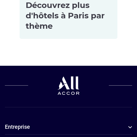
Découvrez plus
d'hôtels à Paris par
thème
Hôtels
Hôtels avec
Hôtels
acceptant les
salle de sport
5 étoiles à
animaux de
à Paris
Paris
compagnie à
Hôtels avec
Hôtels
Paris
piscine à
4 étoiles à
Hôtels pour
Paris
Paris
les petits
Hôtels de
Appart'hôtels
budgets à
luxe à Paris
à Paris
Entreprise
Paris
Hôtels
Hôtels
d’affaires à