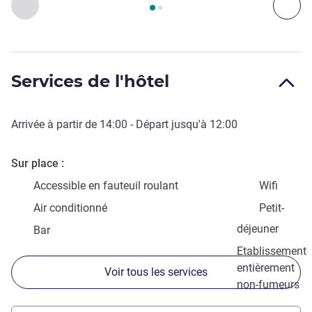
Précédent - Accès & Transport
Sui
Services de l'hôtel
Arrivée à partir de
14:00
- Départ jusqu'à
12:00
Sur place
Accessible en fauteuil roulant
Wifi
Air conditionné
Petit-
déjeuner
Bar
Etablissement
entièrement
Voir tous les services
non-fumeurs