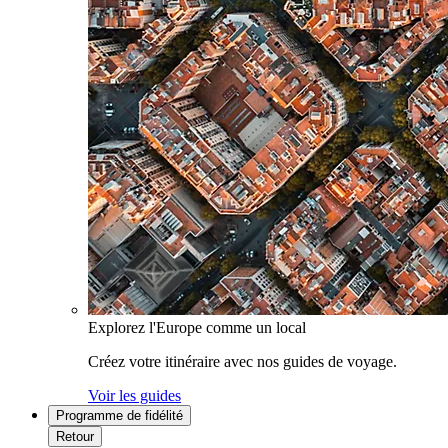
Explorez l'Europe comme un local
Créez votre itinéraire avec nos guides de voyage.
Voir les guides
Programme de fidélité
Retour