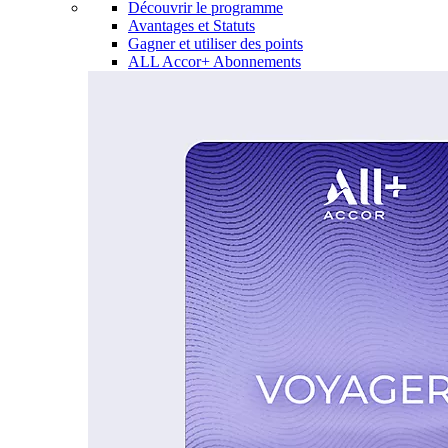
Découvrir le programme
Avantages et Statuts
Gagner et utiliser des points
ALL Accor+ Abonnements