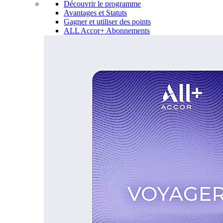
Découvrir le programme
Avantages et Statuts
Gagner et utiliser des points
ALL Accor+ Abonnements