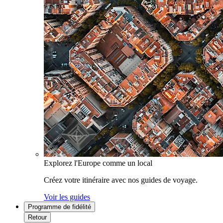
Explorez l'Europe comme un local
Créez votre itinéraire avec nos guides de voyage.
Voir les guides
Programme de fidélité
Retour