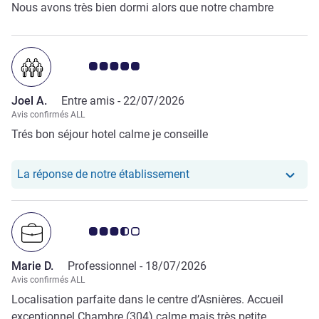
Nous avons très bien dormi alors que notre chambre
donnait sur la rue et tout cela sans avoir besoin s'allumer
la clim. Le petit déjeuner est le seul point noir et mérite
d'être amélioré. Pas de salade de fruits, pas assez de mets
Note Avis clients 5.0/5
salés.
Joel A.
Entre amis -
22/07/2026
Avis confirmés ALL
Trés bon séjour hotel calme je conseille
Notre hôtel a repondu au 
La réponse de notre établissement
Note Avis clients 3.5/5
Marie D.
Professionnel -
18/07/2026
Avis confirmés ALL
Localisation parfaite dans le centre d’Asnières. Accueil
exceptionnel Chambre (304) calme mais très petite.