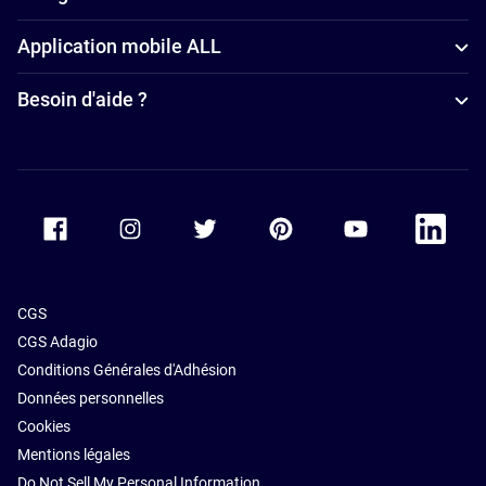
Paris
petit-déjeuner
Application mobile ALL
Hôtels avec
à Paris
spa à Paris
Besoin d'aide ?
Hôtels avec
parking à
Paris
Accor Facebook
Accor Instagram
Accor Twitter
Accor Pinterest
Accor Youtube
Accor Li
CGS
CGS Adagio
Conditions Générales d'Adhésion
Données personnelles
Cookies
Mentions légales
Do Not Sell My Personal Information