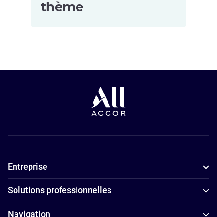
thème
Hôtels
Hôtels avec
Hôtels
acceptant les
salle de sport
5 étoiles à
animaux de
à Paris
Paris
compagnie à
Hôtels avec
Hôtels
Paris
piscine à
4 étoiles à
Hôtels pour
Paris
Paris
les petits
Hôtels de
Appart'hôtels
budgets à
luxe à Paris
à Paris
Entreprise
Paris
Hôtels
Hôtels
d’affaires à
Solutions professionnelles
adaptés aux
Paris
familles à
Hôtels avec
Navigation