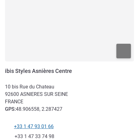
ibis Styles Asnières Centre
10 bis Rue du Chateau
92600
ASNIERES SUR SEINE
FRANCE
GPS
:
48.906558, 2.287427
+33 1 47 93 01 66
Téléphone
Fax
+33 1 47 33 74 98