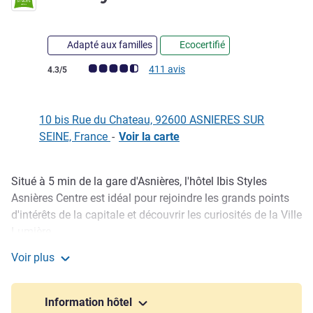
Adapté aux familles
Ecocertifié
Note Avis clients (Note ALL)
411 avis
4.3/5
10 bis Rue du Chateau, 92600 ASNIERES SUR
SEINE, France
-
Voir la carte
Situé à 5 min de la gare d'Asnières, l'hôtel Ibis Styles
Description
Asnières Centre est idéal pour rejoindre les grands points
d'intérêts de la capitale et découvrir les curiosités de la Ville
Lumière.
L'Ibis Styles d'Asnières Centre propose 60 chambres
Voir plus
fonctionnelles et confortables, équipées du WI-FI haut débit
ibis Styles Asnières Centre
et de télévisions. Vous disposez en outre d'un bar et d'une
terrasse. Le petit déjeuner et le WI-Fi illimité sont inclus
Information hôtel