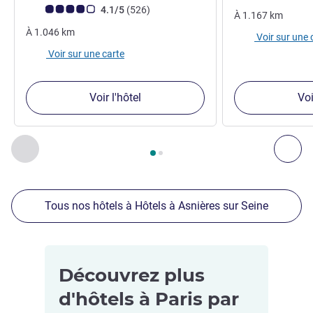
Note Avis clients (Note ALL)
avis
4.1/5
(526
)
À
1.167
km
À
1.046
km
Voir sur une 
Voir sur une carte
Voir l'hôtel
Voi
Page
1
sur
2
, Nos autres établissements à proximité 1 :, Nos 
Précédent - Nos autres établissements à proximité
Sui
Tous nos hôtels à Hôtels à Asnières sur Seine
Découvrez plus
d'hôtels à Paris par