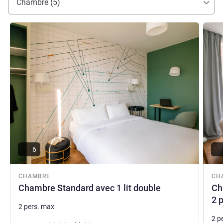
Chambre (5)
Voir les détails
Voir le
6
CHAMBRE
CH
Chambre Standard avec 1 lit double
Ch
2 
2 pers. max
2 p