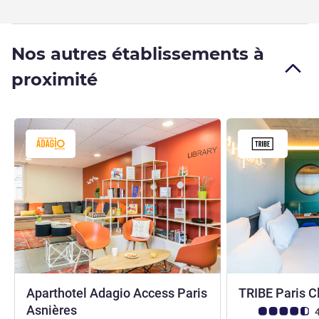
Nos autres établissements à
proximité
Aparthotel Adagio Access Paris
TRIBE Paris C
3 étoiles
Asnières
Note Avis clients
4