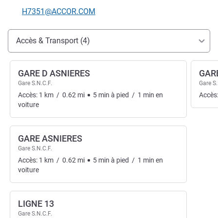
Email de contact
H7351@ACCOR.COM
Accès et transports
Accès & Transport (4)
GARE D ASNIERES
GAR
Gare S.N.C.F.
Gare S.
Accès:
1
km
/
0.62
mi
5
min
à pied
/
1
min
en
Accès
voiture
GARE ASNIERES
Gare S.N.C.F.
Accès:
1
km
/
0.62
mi
5
min
à pied
/
1
min
en
voiture
LIGNE 13
Gare S.N.C.F.