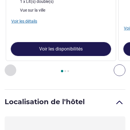
Literie
1 x Lit(s) double(s)
Lite
Vues :
Vue sur la ville
Vue
Voir les détails
Voi
Voir les disponibilités
Page
1
sur
3
, Chambre 1 : Chambre Standard avec 1 lit doubl
Précédent - Chambre
Sui
Localisation de l'hôtel