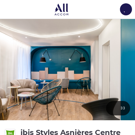
Load
33
3 ét
ibis Styles Asnières Centre