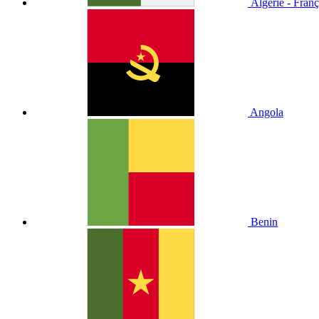
Algérie - Franç
Angola
Benin