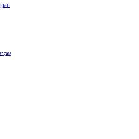
glish
ançais