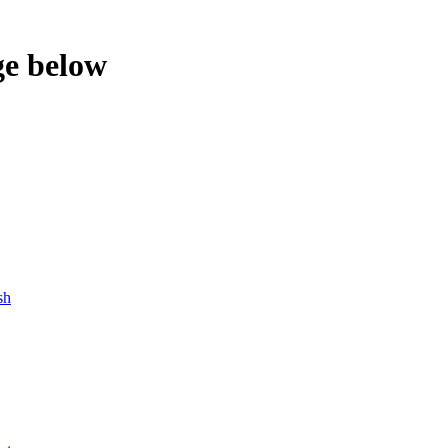
ge below
sh