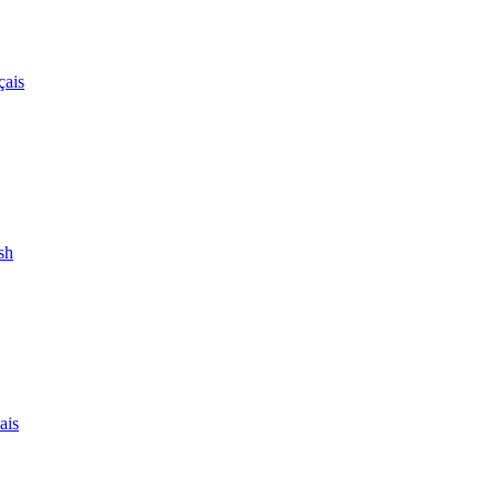
çais
sh
ais