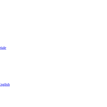
iale
nglish