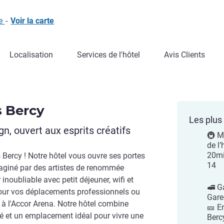
ce
-
Voir la carte
Localisation
Services de l'hôtel
Avis Clients
s Bercy
Les plus 
, ouvert aux esprits créatifs
🚇 M
de l’
20mi
s Bercy ! Notre hôtel vous ouvre ses portes
14
maginé par des artistes de renommée
inoubliable avec petit déjeuner, wifi et
🚅 G
our vos déplacements professionnels ou
Gare
à l'Accor Arena. Notre hôtel combine
🎫 E
lité et un emplacement idéal pour vivre une
Berc