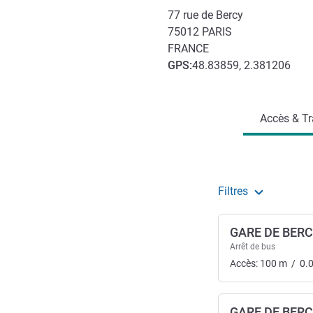
77 rue de Bercy
75012
PARIS
FRANCE
GPS
:
48.83859, 2.381206
Accès et transports
Accès & Tr
Filtres
GARE DE BER
Arrêt de bus
Accès:
100
m
/
0.
GARE DE BER