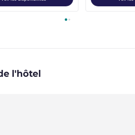
ambre 1 : Chambre standard avec 1 lit double , Chambre 2 : Cha
de l'hôtel