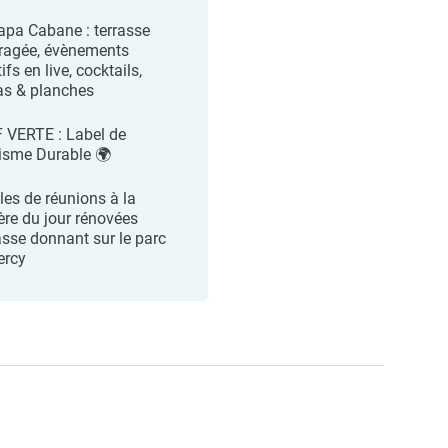
apa Cabane : terrasse
agée, évènements
ifs en live, cocktails,
as & planches
 VERTE : Label de
isme Durable 🌍
les de réunions à la
ère du jour rénovées
asse donnant sur le parc
ercy