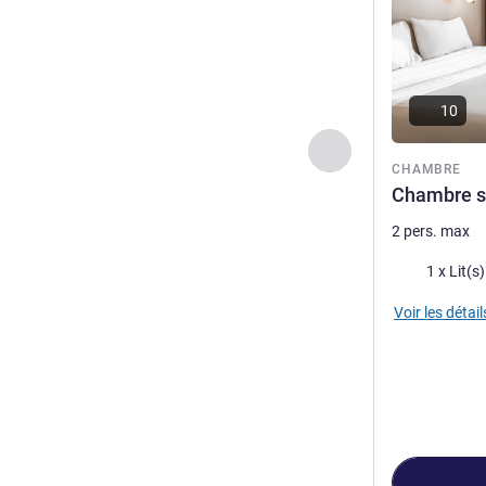
10
Précédent - Chamb
CHAMBRE
Chambre st
2 pers. max
Literie
1 x Lit(s
Voir les détail