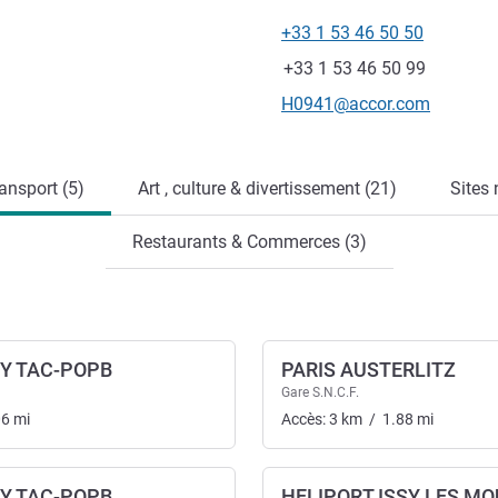
+33 1 53 46 50 50
Téléphone
Fax
+33 1 53 46 50 99
Email de contact
H0941@accor.com
ansport (5)
Art , culture & divertissement (21)
Sites 
Restaurants & Commerces (3)
CY TAC-POPB
PARIS AUSTERLITZ
Gare S.N.C.F.
06
mi
Accès:
3
km
/
1.88
mi
CY TAC-POPB
HELIPORT ISSY LES M