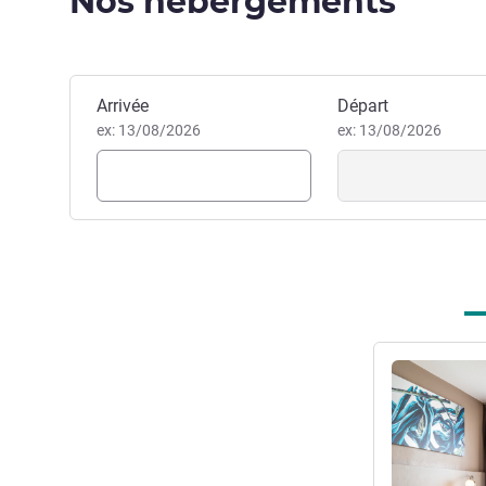
Nos hébergements
l'aéroport d'Orly en seulemen
Emeline KOPP, Direction de l'
Réserver cet hôtel
Arrivée
Départ
ex: 13/08/2026
ex: 13/08/2026
Voir les détail