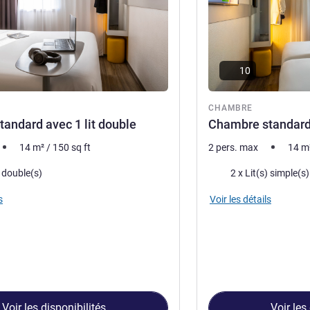
10
re
CHAMBRE
andard avec 1 lit double
Chambre standard 
14
m²
/
150
sq ft
2 pers. max
14
m
Literie
) double(s)
2 x Lit(s) simple(s)
s
Voir les détails
Voir les disponibilités
Voir les