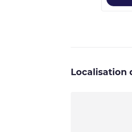
Page
1
sur
2
, Ch
Localisation 