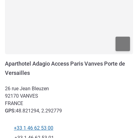
Aparthotel Adagio Access Paris Vanves Porte de
Versailles
26 rue Jean Bleuzen
92170
VANVES
FRANCE
GPS
:
48.821294, 2.292779
+33 1 46 62 53 00
Téléphone
Fax
+33 1 46 62 53 01