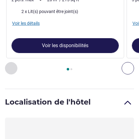
Literie
Lite
2 x Lit(s) pouvant être joint(s)
Voir les détails
Voi
Voir les disponibilités
Page
1
sur
2
, Studio 1 : Studio pour 2 personnes , Studio 2 : 
Précédent - Studio
Sui
Localisation de l'hôtel