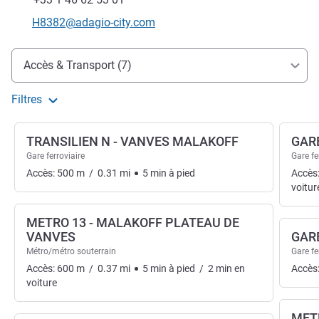
Email de contact
H8382@adagio-city.com
Accès et transports
Accès & Transport (7)
Filtres
TRANSILIEN N - VANVES MALAKOFF
GAR
Gare ferroviaire
Gare fe
Accès:
500
m
/
0.31
mi
5
min
à pied
Accès
voitur
METRO 13 - MALAKOFF PLATEAU DE
VANVES
GAR
Métro/métro souterrain
Gare fe
Accès:
600
m
/
0.37
mi
5
min
à pied
/
2
min
en
Accès
voiture
MET