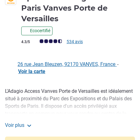
Paris Vanves Porte de
3 étoiles
Versailles
Ecocertifié
Note Avis clients (Note ALL)
534 avis
4.3/5
26 rue Jean Bleuzen, 92170 VANVES, France
-
Voir la carte
L'Adagio Access Vanves Porte de Versailles est idéalement
Description
situé à proximité du Parc des Expositions et du Palais des
Sports de Paris. Il dispose d'un accès privilégié aux
transports en commun pour vous rendre au centre de la
capitale en 10 minutes, ainsi qu'aux principaux axes
Voir plus
routiers. Cet aparthotel vous propose 116 studios
Aparthotel Adagio Access Paris Vanves Porte de Versaill
confortables et entièrement meublés pouvant accueillir