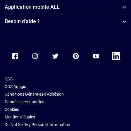
Application mobile ALL
Besoin d'aide ?
Accor Facebook
Accor Instagram
Accor Twitter
Accor Pinterest
Accor Youtube
Accor Li
CGS
CGS Adagio
Conditions Générales d'Adhésion
Données personnelles
Cookies
Mentions légales
Do Not Sell My Personal Information