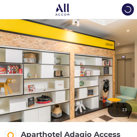
Load
23
Aparthotel Adagio Access