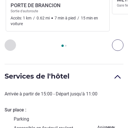
PORTE DE BRANCION
Gare fe
Sortie d'autoroute
Accès:
1
km
/
0.62
mi
7
min
à pied
/
15
min
en
voiture
Page
1
sur
2
, Accès & Transport 1 :, Accès & Transport 2 :
Précédent - Accès & Transport
Sui
Services de l'hôtel
Arrivée à partir de
15:00
- Départ jusqu'à
11:00
Sur place
Parking
Animaux