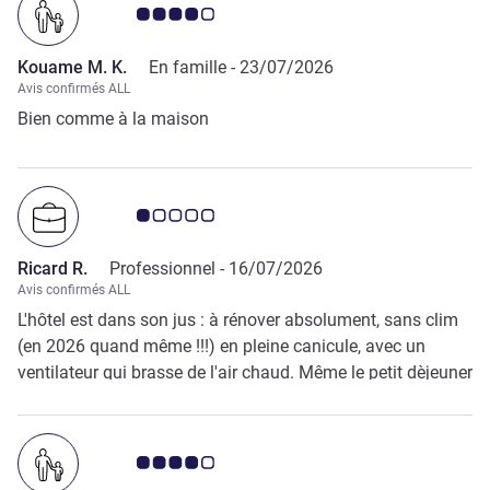
Note Avis clients 4.0/5
Kouame M. K.
En famille -
23/07/2026
Avis confirmés ALL
Bien comme à la maison
Note Avis clients 1.0/5
Ricard R.
Professionnel -
16/07/2026
Avis confirmés ALL
L'hôtel est dans son jus : à rénover absolument, sans clim
(en 2026 quand même !!!) en pleine canicule, avec un
ventilateur qui brasse de l'air chaud. Même le petit dèjeuner
a perdu sa saveur (décevant). Cela fait plus de 20 ans que
je viens dans cet hôtel quand je suis de passage à Paris et
je crois que vous ne me verrez plus. Sauf peut être si vous
Note Avis clients 4.0/5
le rénovez et que vous releviez le niveau coté petit dèj.