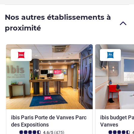
Nos autres établissements à
proximité
ibis Paris Porte de Vanves Parc
ibis budget Pa
3 étoiles
2 étoi
des Expositions
Vanves
Note Avis clients (Note ALL)
avis
Note Avis clients
4.6/5
(475
)
4