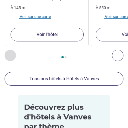
À
145
m
À
550
m
Voir sur une carte
Voir sur une 
Voir l'hôtel
Voi
Page
1
sur
2
, Nos autres établissements à proximité 1 :, Nos 
Précédent - Nos autres établissements à proximité
Sui
Tous nos hôtels à Hôtels à Vanves
Découvrez plus
d'hôtels à Vanves
par thème