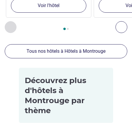
Voir l'hôtel
Voi
Page
1
sur
2
, Nos autres établissements à proximité 1 :, Nos 
Précédent - Nos autres établissements à proximité
Sui
Tous nos hôtels à Hôtels à Montrouge
Découvrez plus
d'hôtels à
Montrouge par
thème