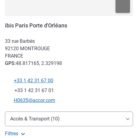
ibis Paris Porte d'Orléans
33 rue Barbès
92120
MONTROUGE
FRANCE
GPS
:
48.817165, 2.329198
+33 1 42 31 67 00
Téléphone
Fax
+33 1 42 31 67 01
Email de contact
H0635@accor.com
Accès et transports
Accès & Transport (10)
Filtres