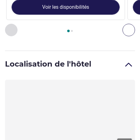
Voir les disponibilités
Page
1
sur
2
, Chambre 1 : Chambre Standard avec 1 lit doubl
Précédent - Chambre
Sui
Localisation de l'hôtel