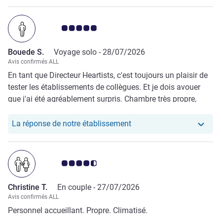
Note Avis clients 5.0/5
Bouede S.
Voyage solo -
28/07/2026
Avis confirmés ALL
En tant que Directeur Heartists, c'est toujours un plaisir de
tester les établissements de collègues. Et je dois avouer
que j'ai été agréablement surpris. Chambre très propre,
accueil chaleureux de la réceptionniste, confort au
maximum. Franchement j'ai passé un excellent séjour.
Notre hôtel a repondu au
La réponse de notre établissement
Bravo !
Note Avis clients 4.5/5
Christine T.
En couple -
27/07/2026
Avis confirmés ALL
Personnel accueillant. Propre. Climatisé.