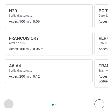
N20
PORT
Sortie d'autoroute
Gare S.
Accès:
100
m
/
0.06
mi
Accès
FRANCOIS ORY
RER 
Arrêt de bus
Gare S.
Accès:
100
m
/
0.06
mi
Accès
A6-A4
TRA
Sortie d'autoroute
Tramw
Accès:
200
m
/
0.12
mi
Accès
voitur
Page
1
sur
2
, Accès & Transport 1 :, Accès & Transport 2 :
Précédent - Accès & Transport
Sui