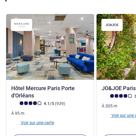
Hôtel Mercure Paris Porte
JO&JOE Paris 
4 étoiles
d'Orléans
Note Avis clients
3
Note Avis clients (Note ALL)
avis
4.1/5
(939
)
À
305
m
À
95
m
Voir sur une 
Voir sur une carte