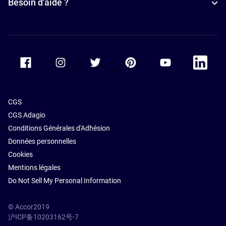
Besoin d'aide ?
Accor Facebook
Accor Instagram
Accor Twitter
Accor Pinterest
Accor Youtube
Accor Li
CGS
CGS Adagio
Conditions Générales d'Adhésion
Données personnelles
Cookies
Mentions légales
Do Not Sell My Personal Information
© Accor2019
沪ICP备10203162号-7