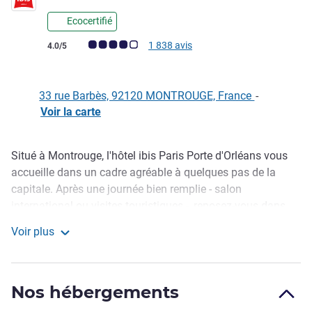
Ecocertifié
Note Avis clients (Note ALL)
1 838 avis
4.0/5
33 rue Barbès, 92120 MONTROUGE, France
-
Voir la carte
Situé à Montrouge, l'hôtel ibis Paris Porte d'Orléans vous
Description
accueille dans un cadre agréable à quelques pas de la
capitale. Après une journée bien remplie - salon
international ou visites touristiques -, reposez-vous dans
l'une de nos chambres aux tons chaleureux. Profitez d'un
Voir plus
petit déjeuner en terrasse, d'un repas généreux au
ibis Paris Porte d'Orléans
restaurant ou d'un verre au bar convivial, sans quitter le
confort de votre hôtel ibis en région parisienne. Nous
Nos hébergements
pensons aussi à votre divertissement en organisant des
concerts.