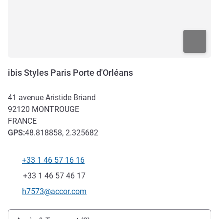
ibis Styles Paris Porte d'Orléans
41 avenue Aristide Briand
92120
MONTROUGE
FRANCE
GPS
:
48.818858, 2.325682
+33 1 46 57 16 16
Téléphone
Fax
+33 1 46 57 46 17
Email de contact
h7573@accor.com
Accès et transports