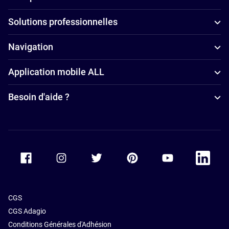
Solutions professionnelles
Navigation
Application mobile ALL
Besoin d'aide ?
Accor Facebook
Accor Instagram
Accor Twitter
Accor Pinterest
Accor Youtube
Accor Li
CGS
CGS Adagio
Conditions Générales d'Adhésion