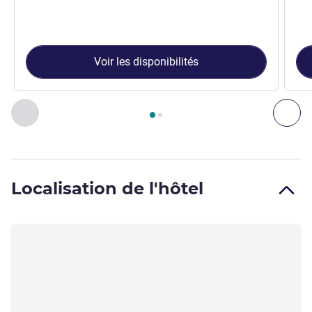
Voir les disponibilités
Page
1
sur
2
, Chambre 1 : Chambre standard avec 1 lit double
Précédent - Chambre
Sui
Localisation de l'hôtel