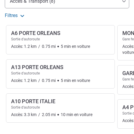
Accès & Transport (8)
Filtres
A6 PORTE ORLEANS
MON
Sortie d'autoroute
Gare fe
Accès:
1.2
km
/
0.75
mi
5
min
en voiture
Accès
voitur
A13 PORTE ORLEANS
GAR
Sortie d'autoroute
Gare fe
Accès:
1.2
km
/
0.75
mi
5
min
en voiture
Accès
A10 PORTE ITALIE
A4 
Sortie d'autoroute
Sortie 
Accès:
3.3
km
/
2.05
mi
10
min
en voiture
Accès