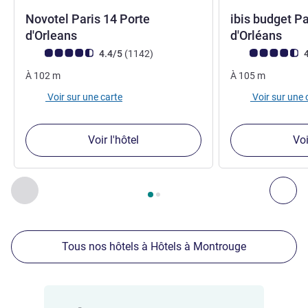
Novotel Paris 14 Porte
ibis budget Pa
4 étoiles
2 ét
d'Orleans
d'Orléans
Note Avis clients (Note ALL)
avis
Note Avis clients
4.4/5
(1142
)
4
À
102
m
À
105
m
Voir sur une carte
Voir sur une 
Voir l'hôtel
Voi
Page
1
sur
2
, Nos autres établissements à proximité 1 :, Nos 
Précédent - Nos autres établissements à proximité
Sui
Tous nos hôtels à Hôtels à Montrouge