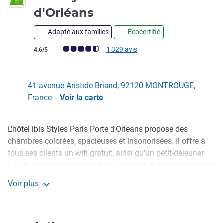
3 étoiles
d'Orléans
Adapté aux familles
Ecocertifié
Note Avis clients (Note ALL)
1 329 avis
4.6/5
41 avenue Aristide Briand, 92120 MONTROUGE,
France
-
Voir la carte
L'hôtel ibis Styles Paris Porte d'Orléans propose des
Description
chambres colorées, spacieuses et insonorisées. Il offre à
tous ses clients un wifi gratuit, ainsi qu'un petit-déjeuner
buffet inclus dans le prix de la chambre. Il dispose en outre
d'un bar chaleureux, de deux salles de réunion baignées
Voir plus
par la lumière extérieure, d'un jardin intérieur avec terrasse
ibis Styles Paris Porte d'Orléans
et d'un parking privatif sécurisé.
L'hôtel se trouve à proximité du Parc des expositions de la