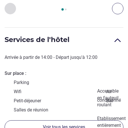
Page
1
sur
2
, Accès & Transport 1 :, Accès & Transport 2 :
Précédent - Accès & Transport
Sui
Services de l'hôtel
Arrivée à partir de
14:00
- Départ jusqu'à
12:00
Sur place
Parking
Accessible
Wifi
Air
en fauteuil
conditionné
Petit-déjeuner
Bar
roulant
Salles de réunion
Etablissement
entièrement
Voir tous les services