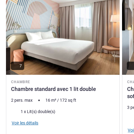
7
CHAMBRE
CH
Chambre standard avec 1 lit double
Ch
so
2 pers. max
16
m²
/
172
sq ft
3 p
Literie
1 x Lit(s) double(s)
Lite
Voir les détails
Voi