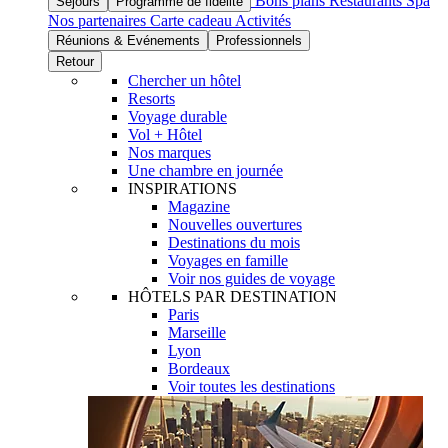
Bons plans
Restaurants
Spa
Séjours
Programme de fidélité
Nos partenaires
Carte cadeau
Activités
Réunions & Evénements
Professionnels
Retour
Chercher un hôtel
Resorts
Voyage durable
Vol + Hôtel
Nos marques
Une chambre en journée
INSPIRATIONS
Magazine
Nouvelles ouvertures
Destinations du mois
Voyages en famille
Voir nos guides de voyage
HÔTELS PAR DESTINATION
Paris
Marseille
Lyon
Bordeaux
Voir toutes les destinations