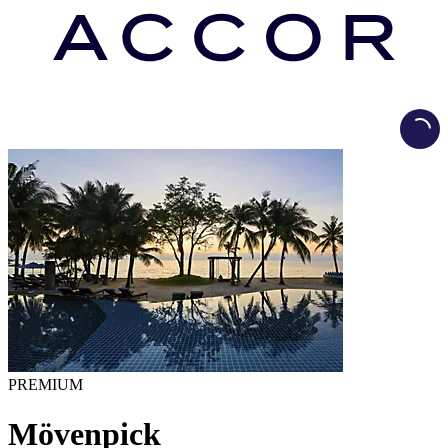
Load
PREMIUM
Mövenpick