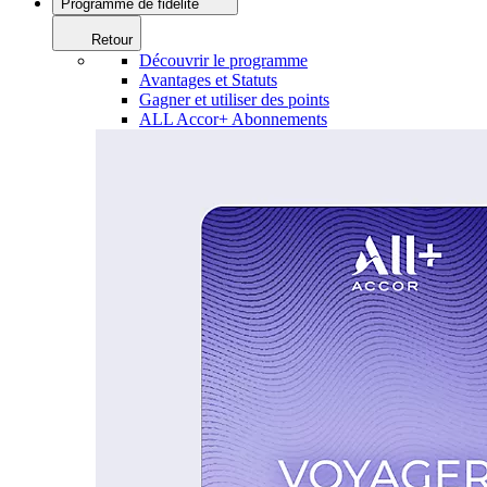
Programme de fidélité
Retour
Découvrir le programme
Avantages et Statuts
Gagner et utiliser des points
ALL Accor+ Abonnements