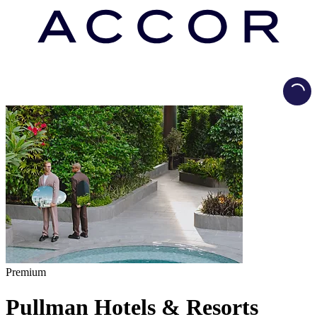
Load
Premium
Pullman Hotels & Resorts