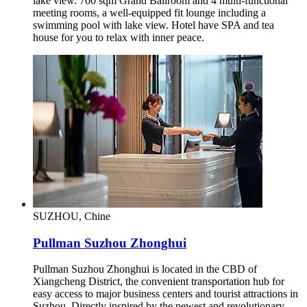
lake view. 700 sqm Grand Ballroom and 4 multi-functional
meeting rooms, a well-equipped fit lounge including a
swimming pool with lake view. Hotel have SPA and tea
house for you to relax with inner peace.
SUZHOU, Chine
Pullman Suzhou Zhonghui
Pullman Suzhou Zhonghui is located in the CBD of
Xiangcheng District, the convenient transportation hub for
easy access to major business centers and tourist attractions in
Suzhou. Directly inspired by the newest and revolutionary