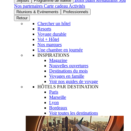
Bons plans
Restaurants
Spa
Séjours
Programme de fidélité
Nos partenaires
Carte cadeau
Activités
Réunions & Evénements
Professionnels
Retour
Chercher un hôtel
Resorts
Voyage durable
Vol + Hôtel
Nos marques
Une chambre en journée
INSPIRATIONS
Magazine
Nouvelles ouvertures
Destinations du mois
Voyages en famille
Voir nos guides de voyage
HÔTELS PAR DESTINATION
Paris
Marseille
Lyon
Bordeaux
Voir toutes les destinations