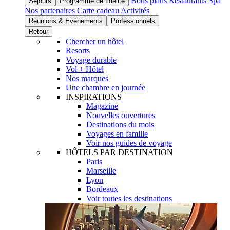
Bons plans
Restaurants
Spa
Séjours
Programme de fidélité
Nos partenaires
Carte cadeau
Activités
Réunions & Evénements
Professionnels
Retour
Chercher un hôtel
Resorts
Voyage durable
Vol + Hôtel
Nos marques
Une chambre en journée
INSPIRATIONS
Magazine
Nouvelles ouvertures
Destinations du mois
Voyages en famille
Voir nos guides de voyage
HÔTELS PAR DESTINATION
Paris
Marseille
Lyon
Bordeaux
Voir toutes les destinations