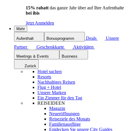
15% rabatt
das ganze Jahr über auf Ihre Aufenthalte
bei ibis
Jetzt Anmelden
Mehr
Deals
Unsere
Aufenthalt
Bonusprogramm
Partner
Geschenkkarte
Aktivitäten
Meetings & Events
Business
Zurück
Hotel suchen
Resorts
Nachhaltiges Reisen
Flug + Hotel
Unsere Marken
Ein Zimmer für den Tag
REISEIDEEN
Magazin
Neueröffnungen
Reiseziele des Monats
Familienausflüge
Entdecken Sie unsere City Guides