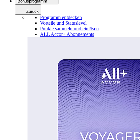
Bonusprogramm
Zurück
Programm entdecken
Vorteile und Statuslevel
Punkte sammeln und einlösen
ALL Accor+ Abonnements