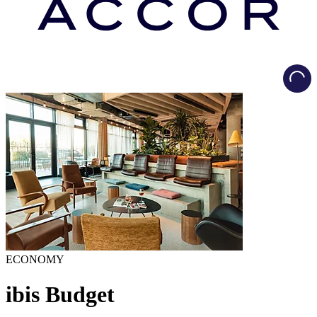
Load
ECONOMY
ibis Budget