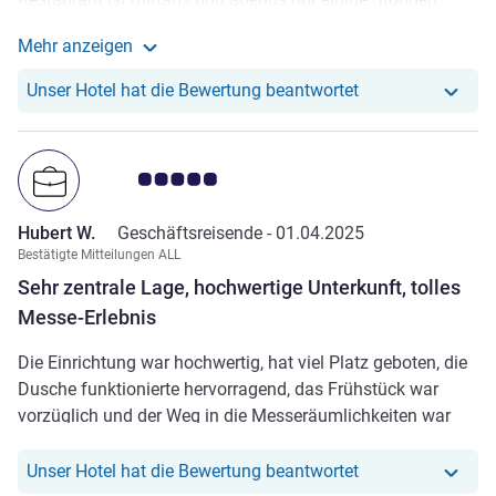
geöffnet, am Wochenende gar nicht. Nachts (also nach
Mehr anzeigen
einer Veranstaltung) bekommt man nichts mehr zu Essen.
Weitere Informationen zur Bewertung von Barbel R. a
Die Bar war länger auf, als angegeben. Der Barmann
Unser Hotel hat r
Unser Hotel hat die Bewertung beantwortet
agierte sichtlich bemüht, aber auch etwas überfordert. Das
Frühstück war sehr in Ordnung für diese Kategorie. Ein
öffentliches Parkhaus ist direkt nebenan und zur Anreise
Note Kundenmeinungen 5.0/5
kann man kurz vor dem Hotel halten.
Hubert W.
Geschäftsreisende -
01.04.2025
Bestätigte Mitteilungen ALL
Sehr zentrale Lage, hochwertige Unterkunft, tolles
Messe-Erlebnis
Die Einrichtung war hochwertig, hat viel Platz geboten, die
Dusche funktionierte hervorragend, das Frühstück war
vorzüglich und der Weg in die Messeräumlichkeiten war
sehr kurz; Parken war im gleichen Gebäude möglich.
Unser Hotel hat r
Unser Hotel hat die Bewertung beantwortet