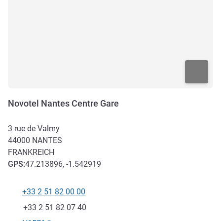
Novotel Nantes Centre Gare
3 rue de Valmy
44000
NANTES
FRANKREICH
GPS
:
47.213896, -1.542919
+33 2 51 82 00 00
Tel
Fax
+33 2 51 82 07 40