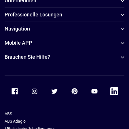
Unternehmen
Professionelle Lösungen
Navigation
Mobile APP
Brauchen Sie Hilfe?
Accor Facebook
Accor Instagram
Accor Twitter
Accor Pinterest
Accor Youtube
Accor Li
ABS
ABS Adagio
Mitgliedschaftsbedingungen