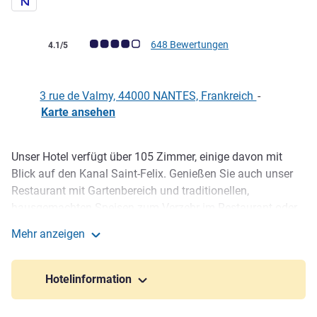
Note Kundenmeinungen (Bewertung ALL)
648 Bewertungen
4.1/5
3 rue de Valmy, 44000 NANTES, Frankreich
-
Karte ansehen
Unser Hotel verfügt über 105 Zimmer, einige davon mit
Beschreibung
Blick auf den Kanal Saint-Felix. Genießen Sie auch unser
Restaurant mit Gartenbereich und traditionellen,
hausgemachten Speisen zum Verzehr im Restaurant oder
per Zimmerservice. Mit zwei Tagungsräumen eignet sich
Mehr anzeigen
dieses Hotel in Nantes auch für Geschäftsreisende.
Novotel Nantes Centre Gare
Familien können unseren Kinderbereich und Spaziergänge
am Kanal entdecken.
Hotelinformation
In der Innenstadt, neben der Cité des Congrès liegt unser