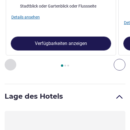
Aussicht:
Aus
Stadtblick oder Gartenblick oder Flussseite
Details ansehen
Det
Verfügbarkeiten anzeigen
Seite
1
von
3
, Zimmer 1 : Classic-Zimmer mit Doppelbett und 
Zurück - Zimmer
Wei
Lage des Hotels