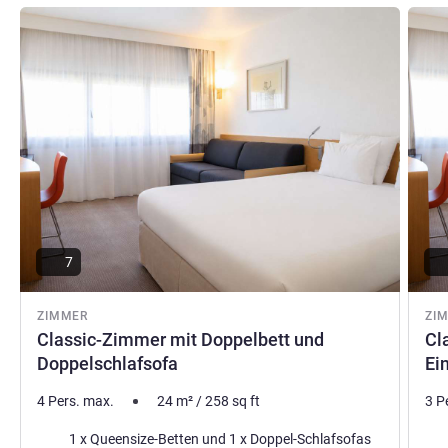
Details ansehen
Detail
7
ZIMMER
ZI
Classic-Zimmer mit Doppelbett und
Cl
Doppelschlafsofa
Ei
4 Pers. max.
24
m²
/
258
sq ft
3 P
Bettwäsche
Bet
1 x Queensize-Betten und 1 x Doppel-Schlafsofas