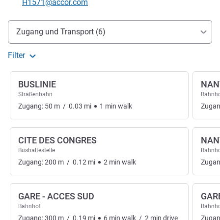
Kontakt-E-Mail
H1571@accor.com
Erreichbarkeit und Anbindung
Zugang und Transport (6)
Filter
BUSLINIE
NAN
Straßenbahn
Bahnh
Zugang:
50
m
/
0.03
mi
1
min
walk
Zugan
CITE DES CONGRES
NAN
Bushaltestelle
Bahnh
Zugang:
200
m
/
0.12
mi
2
min
walk
Zugan
GARE - ACCES SUD
GAR
Bahnhof
Bahnh
Zugang:
300
m
/
0.19
mi
6
min
walk
/
2
min
drive
Zugan