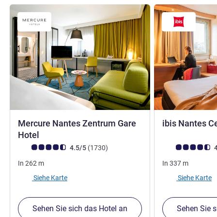
Mercure Nantes Zentrum Gare
ibis Nantes C
4 Sterne
Hotel
Note Kundenmeinungen (Bewertung ALL)
Bewertungen
Note Kundenmein
4.5/5
(1730
)
4
In
262
m
In
337
m
Siehe Karte
Siehe Karte
Sehen Sie sich das Hotel an
Sehen Sie s