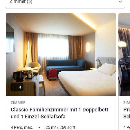
Zimmer (5)
Valerie Chaillot, Hotel Direktion
Details ansehen
Detail
4
ZIMMER
ZI
Classic-Familienzimmer mit 1 Doppelbett
Pr
und 1 Einzel-Schlafsofa
Sc
4 Pers. max.
25
m²
/
269
sq ft
4 P