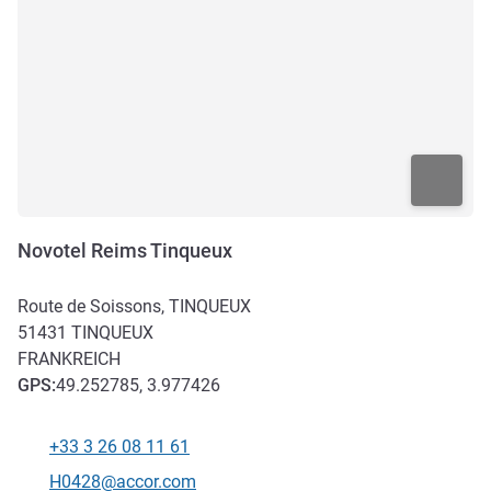
Novotel Reims Tinqueux
Route de Soissons, TINQUEUX
51431
TINQUEUX
FRANKREICH
GPS
:
49.252785, 3.977426
+33 3 26 08 11 61
Tel
Kontakt-E-Mail
H0428@accor.com