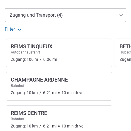
Erreichbarkeit und Anbindung
Zugang und Transport (4)
Filter
REIMS TINQUEUX
BET
Autobahnausfahrt
Hubsch
Zugang:
100
m
/
0.06
mi
Zugan
CHAMPAGNE ARDENNE
Bahnhof
Zugang:
10
km
/
6.21
mi
10
min
drive
REIMS CENTRE
Bahnhof
Zugang:
10
km
/
6.21
mi
10
min
drive