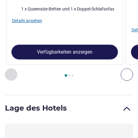
Bettwäsche
Bet
1 x Queensize-Betten und 1 x Doppel-Schlafsofas
Details ansehen
Det
Verfügbarkeiten anzeigen
Seite
1
von
3
, Zimmer 1 : Classic-Familienzimmer mit 1 Doppe
Zurück - Zimmer
Wei
Lage des Hotels