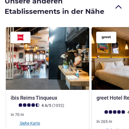
Unsere anderen
Etablissements in der Nähe
3 Sterne
ibis Reims Tinqueux
greet Hotel R
Note Kundenmeinungen (Bewertung ALL)
Bewertungen
4.6/5
(1032
)
Note Kundenmein
4
In
70
m
In
265
m
Siehe Karte