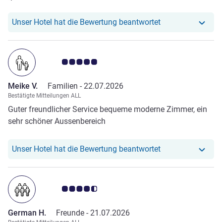
(Fisch und Burger). Die Burgerbrötchen waren verbrannt.
Der Service war sehr unaufmerksam und machte uns auch
Unser Hotel hat re
Unser Hotel hat die Bewertung beantwortet
nicht auf die tagessoezialitäten und das Kindermenu
aufmerksam. Beides erfuhren wir erst nach dem Essen.
Note Kundenmeinungen 5.0/5
Meike V.
Familien -
22.07.2026
Bestätigte Mitteilungen ALL
Guter freundlicher Service bequeme moderne Zimmer, ein
sehr schöner Aussenbereich
Unser Hotel hat r
Unser Hotel hat die Bewertung beantwortet
Note Kundenmeinungen 4.5/5
German H.
Freunde -
21.07.2026