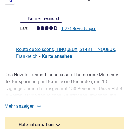
Familienfreundlich
Note Kundenmeinungen (Bewertung ALL)
1.776 Bewertungen
4.5/5
Route de Soissons, TINQUEUX, 51431 TINQUEUX,
Frankreich
-
Karte ansehen
Das Novotel Reims Tinqueux sorgt für schöne Momente
Beschreibung
der Entspannung mit Familie und Freunden, mit 10
Tagungsräumen für insgesamt 150 Personen. Unser Hotel
in Reims ist von zahlreichen Grünflächen umgeben und
bietet Spiele im Innen- und Außenbereich, ein Fitnessstudio
Mehr anzeigen
und einen Pool zur Abkühlung im Sommer. Entdecken Sie
Novotel Reims Tinqueux
hausgemachte regionale Gerichte in unserem Restaurant
Le Champ Paveau.
Hotelinformation