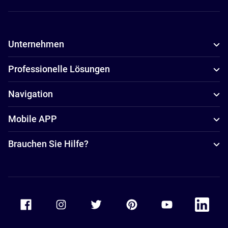
Unternehmen
Professionelle Lösungen
Navigation
Mobile APP
Brauchen Sie Hilfe?
Accor Facebook
Accor Instagram
Accor Twitter
Accor Pinterest
Accor Youtube
Accor Li