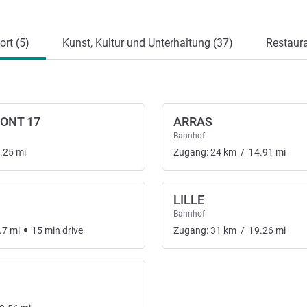
ung
rt (5)
Kunst, Kultur und Unterhaltung (37)
Restaura
ONT 17
ARRAS
Bahnhof
.25
mi
Zugang:
24
km
/
14.91
mi
LILLE
Bahnhof
.7
mi
15
min
drive
Zugang:
31
km
/
19.26
mi