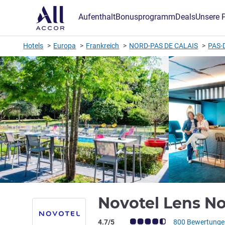
Aufenthalt
Bonusprogramm
Deals
Unsere 
Hotels
Europa
Frankreich
NORD-PAS DE CALAIS
PAS-
Novotel Lens No
Note Kundenmeinungen (Bewertung AL
4.7/5
800 Bewertunge