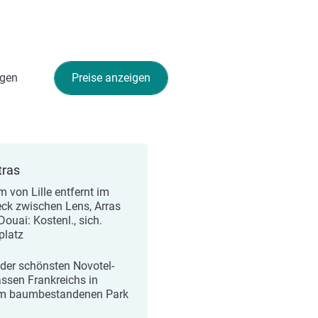
gen
Preise anzeigen
tras
m von Lille entfernt im
eck zwischen Lens, Arras
Douai: Kostenl., sich.
platz
 der schönsten Novotel-
assen Frankreichs in
m baumbestandenen Park