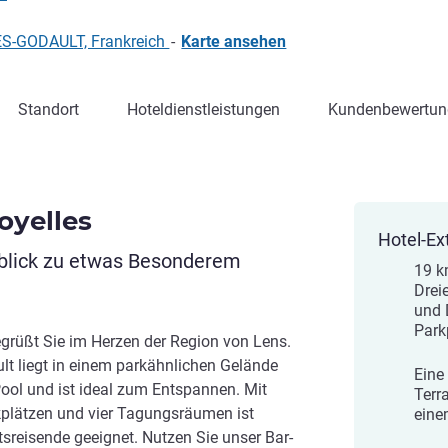
ES-GODAULT, Frankreich
-
Karte ansehen
Standort
Hoteldienstleistungen
Kundenbewertun
oyelles
Hotel-Ex
nblick zu etwas Besonderem
19 k
Drei
und 
Park
grüßt Sie im Herzen der Region von Lens.
lt liegt in einem parkähnlichen Gelände
Eine
ool und ist ideal zum Entspannen. Mit
Terr
kplätzen und vier Tagungsräumen ist
eine
sreisende geeignet. Nutzen Sie unser Bar-