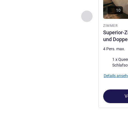
10
Zurück - Zimmer
ZIMMER
Superior-Z
und Doppe
4 Pers. max.
Bettwäsche
1 x Queensiz
Schlafso
Details anseh
V
Seite
1
von
2
, Z