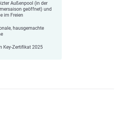
izter Außenpool (in der
ersaison geöffnet) und
le im Freien
onale, hausgemachte
he
n Key-Zertifikat 2025