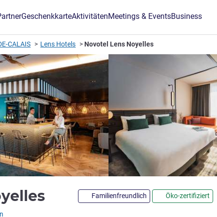
Partner
Geschenkkarte
Aktivitäten
Meetings & Events
Business
DE-CALAIS
Lens Hotels
Novotel Lens Noyelles
4 Sterne
yelles
Familienfreundlich
Öko-zertifiziert
L)
n