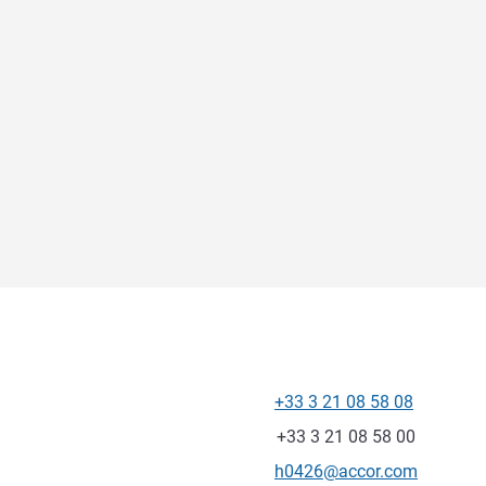
+33 3 21 08 58 08
Tel
Fax
+33 3 21 08 58 00
Kontakt-E-Mail
h0426@accor.com