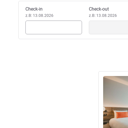
Dieses Hotel buchen
Check-in
Check-out
z.B: 13.08.2026
z.B: 13.08.2026
Details anseh