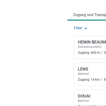
Erreichbarkeit und Anbind
Zugang und Transpo
Filter
HENIN BEAUM
Autobahnausfahrt
Zugang:
400
m
/
0
LENS
Bahnhof
Zugang:
14
km
/
8
DOUAI
Bahnhof