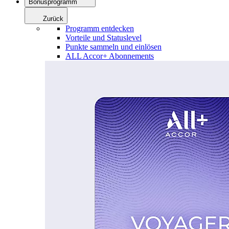
Bonusprogramm
Zurück
Programm entdecken
Vorteile und Statuslevel
Punkte sammeln und einlösen
ALL Accor+ Abonnements