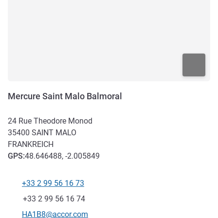
Mercure Saint Malo Balmoral
24 Rue Theodore Monod
35400
SAINT MALO
FRANKREICH
GPS
:
48.646488, -2.005849
+33 2 99 56 16 73
Tel
Fax
+33 2 99 56 16 74
Kontakt-E-Mail
HA1B8@accor.com