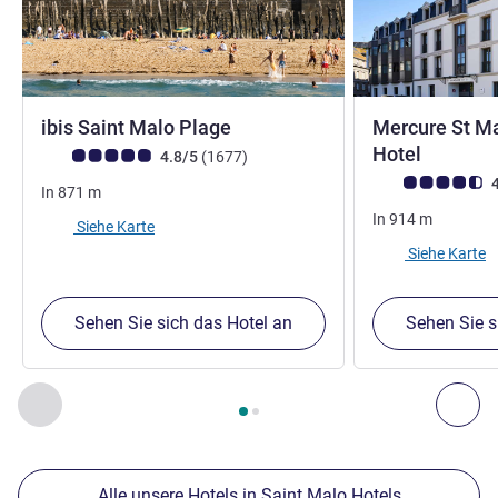
3 Sterne
ibis Saint Malo Plage
Mercure St Ma
4 Stern
Hotel
Note Kundenmeinungen (Bewertung ALL)
Bewertungen
4.8/5
(1677
)
Note Kundenmein
4
In
871
m
In
914
m
Siehe Karte
Siehe Karte
Sehen Sie sich das Hotel an
Sehen Sie s
Seite
1
von
2
, Unsere anderen Etablissements in der Nähe 1 :,
Zurück - Unsere anderen Etablissements in der Nähe
Wei
Alle unsere Hotels in Saint Malo Hotels