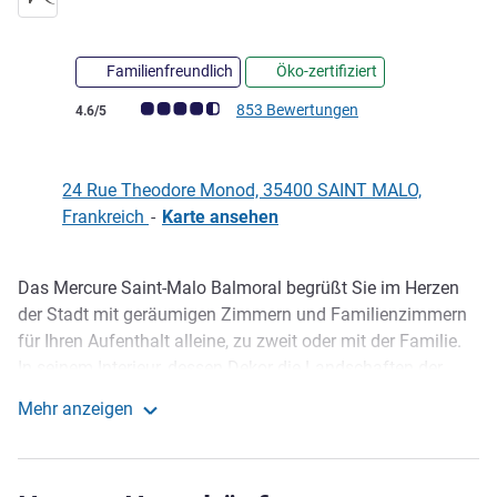
4 Sterne
Familienfreundlich
Öko-zertifiziert
Note Kundenmeinungen (Bewertung ALL)
853 Bewertungen
4.6/5
24 Rue Theodore Monod, 35400 SAINT MALO,
Frankreich
-
Karte ansehen
Das Mercure Saint-Malo Balmoral begrüßt Sie im Herzen
Beschreibung
der Stadt mit geräumigen Zimmern und Familienzimmern
für Ihren Aufenthalt alleine, zu zweit oder mit der Familie.
In seinem Interieur, dessen Dekor die Landschaften der
Stadt würdigt, lädt Sie unser Hotel in Saint-Malo ein, die
Mehr anzeigen
Korsarenstadt zu entdecken und ihre regionalen
Mercure Saint Malo Balmoral
Spezialitäten am Frühstücksbuffet zu genießen. Neben
Tagungsräumen für Ihre Meetings bietet es auch eine Bar,