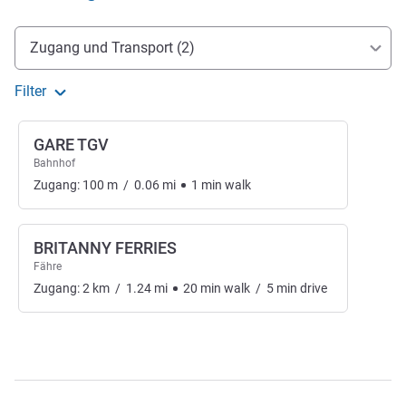
Erreichbarkeit und Anbindung
Zugang und Transport (2)
Filter
GARE TGV
Bahnhof
Zugang:
100
m
/
0.06
mi
1
min
walk
BRITANNY FERRIES
Fähre
Zugang:
2
km
/
1.24
mi
20
min
walk
/
5
min
drive