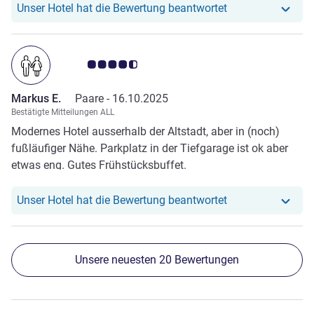
Unser Hotel hat r
Unser Hotel hat die Bewertung beantwortet
Aufenthalt und die gute Zeit bei ihnen.
Note Kundenmeinungen 4.5/5
Markus E.
Paare -
16.10.2025
Bestätigte Mitteilungen ALL
Modernes Hotel ausserhalb der Altstadt, aber in (noch)
fußläufiger Nähe. Parkplatz in der Tiefgarage ist ok aber
etwas eng. Gutes Frühstücksbuffet.
Unser Hotel hat r
Unser Hotel hat die Bewertung beantwortet
Unsere neuesten 20 Bewertungen