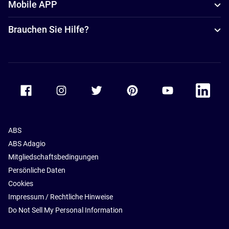
Mobile APP
Brauchen Sie Hilfe?
Accor Facebook
Accor Instagram
Accor Twitter
Accor Pinterest
Accor Youtube
Accor Li
ABS
ABS Adagio
Mitgliedschaftsbedingungen
Persönliche Daten
Cookies
Impressum / Rechtliche Hinweise
Do Not Sell My Personal Information