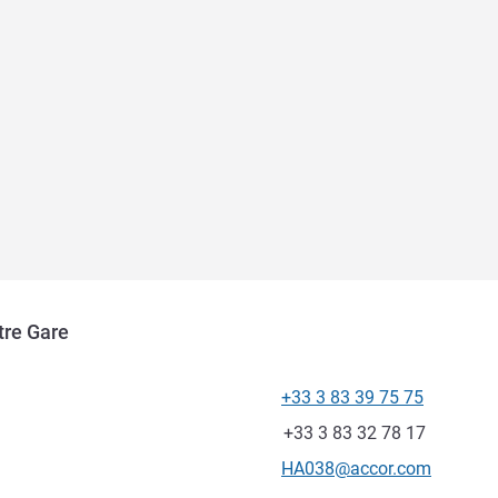
tre Gare
+33 3 83 39 75 75
Tel
Fax
+33 3 83 32 78 17
Kontakt-E-Mail
HA038@accor.com
ung