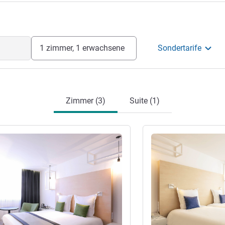
irektion
1 zimmer, 1 erwachsene
Sondertarife
Zimmer (3)
Suite (1)
en
Details ansehen