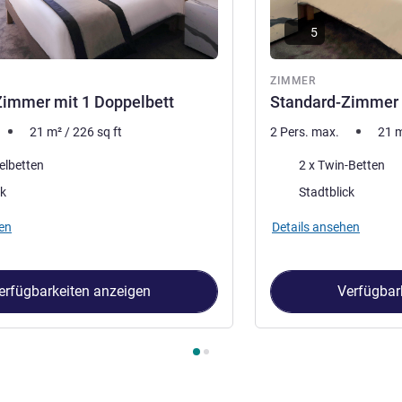
5
ZIMMER
Zimmer mit 1 Doppelbett
Standard-Zimmer 
21
m²
/
226
sq ft
2 Pers. max.
21
Bettwäsche
elbetten
2 x Twin-Betten
Aussicht:
ck
Stadtblick
en
Details ansehen
erfügbarkeiten anzeigen
Verfügbar
immer 1 : Standard-Zimmer mit 1 Doppelbett , Zimmer 2 : Stand