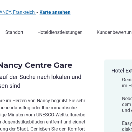
ANCY, Frankreich
-
Karte ansehen
Standort
Hoteldienstleistungen
Kundenbewertun
Nancy Centre Gare
Hotel-Ex
 auf der Suche nach lokalen und
Geni
sen sind
im H
Nebe
re im Herzen von Nancy begrüßt Sie sehr
dem 
ochenendausflug oder Ihre romantische
und 
enige Minuten vom UNESCO-Weltkulturerbe
n Jugendstilgebäuden entfernt und eignet
Easy
dung der Stadt. Genießen Sie den Komfort
diskr