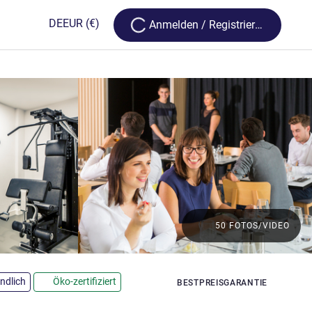
Loading...
DE
EUR
(€)
Anmelden / Registrieren
50 FOTOS/VIDEO
ndlich
Öko-zertifiziert
BESTPREISGARANTIE