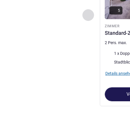
5
Zurück - Zimmer
ZIMMER
Standard-
2 Pers. max.
Bettwäsche
1 x Dopp
Aussicht:
Stadtbli
Details anseh
V
Seite
1
von
2
, Z