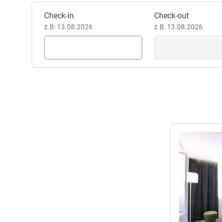
Sébastien ZACHWYC, Hotel D
Dieses Hotel buchen
Check-in
Check-out
z.B: 13.08.2026
z.B: 13.08.2026
Details anseh