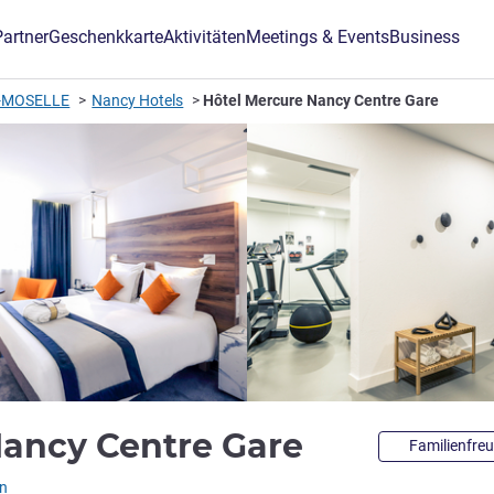
Partner
Geschenkkarte
Aktivitäten
Meetings & Events
Business
-MOSELLE
Nancy Hotels
Hôtel Mercure Nancy Centre Gare
4 Sterne
Nancy Centre Gare
Familienfreu
L)
n