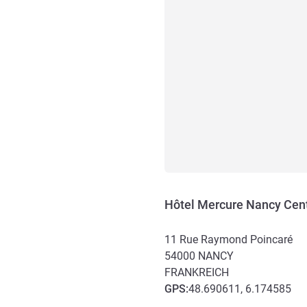
Hôtel Mercure Nancy Cen
11 Rue Raymond Poincaré
54000
NANCY
FRANKREICH
GPS
:
48.690611, 6.174585
Erreichbarkeit und Anbind