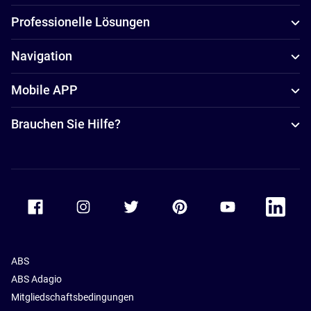
Professionelle Lösungen
Navigation
Mobile APP
Brauchen Sie Hilfe?
Accor Facebook
Accor Instagram
Accor Twitter
Accor Pinterest
Accor Youtube
Accor Li
ABS
ABS Adagio
Mitgliedschaftsbedingungen