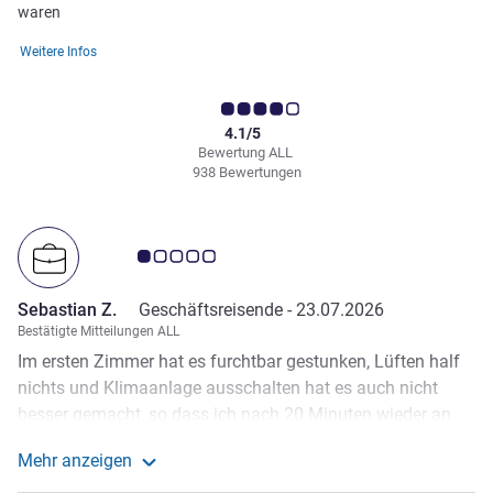
waren
Weitere Infos
4.1/5
Bewertung ALL
938 Bewertungen
Note Kundenmeinungen 1.0/5
Sebastian Z.
Geschäftsreisende -
23.07.2026
Bestätigte Mitteilungen ALL
Im ersten Zimmer hat es furchtbar gestunken, Lüften half
nichts und Klimaanlage ausschalten hat es auch nicht
besser gemacht, so dass ich nach 20 Minuten wieder an
der Rezeption stand um ein anderes Zimmer zu
Mehr anzeigen
bekommen. Habe ich auch. Dort war es besser und
Weitere Informationen zur Bewertung von Sebastian Z