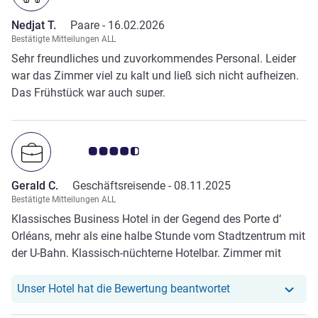
Nedjat T.
Paare -
16.02.2026
Bestätigte Mitteilungen ALL
Sehr freundliches und zuvorkommendes Personal. Leider
war das Zimmer viel zu kalt und ließ sich nicht aufheizen.
Das Frühstück war auch super.
Note Kundenmeinungen 4.5/5
Gerald C.
Geschäftsreisende -
08.11.2025
Bestätigte Mitteilungen ALL
Klassisches Business Hotel in der Gegend des Porte d‘
Orléans, mehr als eine halbe Stunde vom Stadtzentrum mit
der U-Bahn. Klassisch-nüchterne Hotelbar. Zimmer mit
Teppichboden ausgestattet, man kann die ehemaligen
Raucherzimmer noch riechen, obwohl es wahrscheinlich
Unser Hotel hat r
Unser Hotel hat die Bewertung beantwortet
schon 20 Jahre nicht mehr als solches existiert. Das