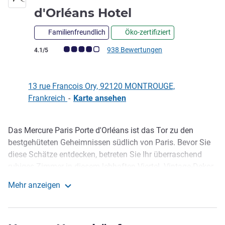
4 Sterne
d'Orléans Hotel
Familienfreundlich
Öko-zertifiziert
Note Kundenmeinungen (Bewertung ALL)
938 Bewertungen
4.1/5
13 rue Francois Ory, 92120 MONTROUGE,
Frankreich
-
Karte ansehen
Das Mercure Paris Porte d'Orléans ist das Tor zu den
Beschreibung
bestgehüteten Geheimnissen südlich von Paris. Bevor Sie
diese Schätze entdecken, betreten Sie Ihr überraschend
ruhiges Zimmer in diesem lebhaften Viertel. Vintage-Dekor,
saisonale Küche, lebendige Farbtöne und moderne
Mehr anzeigen
Annehmlichkeiten machen unser Hotel zur idealen Basis
Mercure Paris Porte d'Orléans Hotel
für Geschäfts-, Familien- oder Sportreisen. Benötigen Sie
Hilfe bei Wegbeschreibungen oder Tipps vor Ort? Unsere