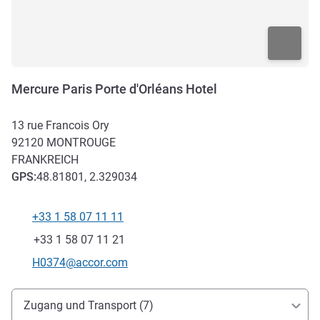
Mercure Paris Porte d'Orléans Hotel
13 rue Francois Ory
92120
MONTROUGE
FRANKREICH
GPS
:
48.81801, 2.329034
+33 1 58 07 11 11
Tel
Fax
+33 1 58 07 11 21
Kontakt-E-Mail
H0374@accor.com
Erreichbarkeit und Anbindung
Zugang und Transport (7)