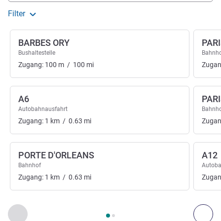
Filter
BARBES ORY
PAR
Bushaltestelle
Bahnh
Zugang:
100
m
/
100
mi
Zugan
A6
PAR
Autobahnausfahrt
Bahnh
Zugang:
1
km
/
0.63
mi
Zugan
PORTE D'ORLEANS
A12
Bahnhof
Autoba
Zugang:
1
km
/
0.63
mi
Zugan
Seite
1
von
2
, Zugang und Transport 1 :, Zugang und Transpor
Zurück - Zugang und Transport
Wei