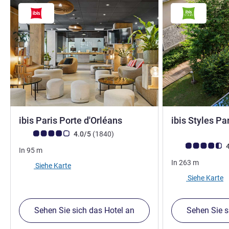
3 Sterne
ibis Paris Porte d'Orléans
ibis Styles Pa
3 Sterne
Note Kundenmeinungen (Bewertung ALL)
Bewertungen
4.0/5
(1840
)
Note Kundenmein
4
In
95
m
In
263
m
Siehe Karte
Siehe Karte
Sehen Sie sich das Hotel an
Sehen Sie s