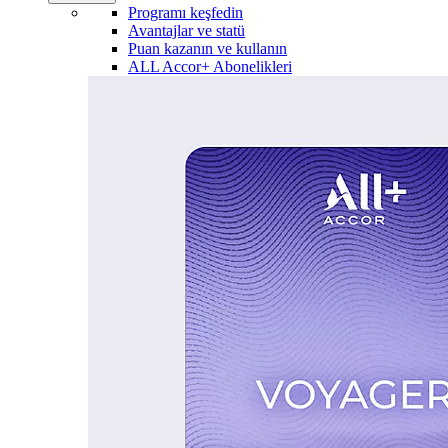
Programı keşfedin
Avantajlar ve statü
Puan kazanın ve kullanın
ALL Accor+ Abonelikleri