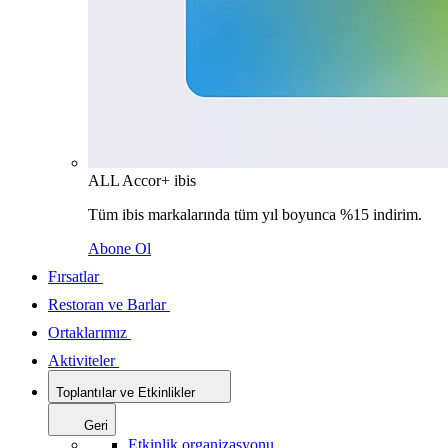
ALL Accor+ ibis
Tüm ibis markalarında tüm yıl boyunca %15 indirim.
Abone Ol
Fırsatlar
Restoran ve Barlar
Ortaklarımız
Aktiviteler
Toplantılar ve Etkinlikler
Geri
Etkinlik organizasyonu