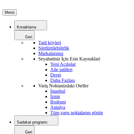
Menü
Konaklama
Geri
Tatil köyleri
Sürdürülebilirlik
Markalarımız
Seyahatiniz İçin Esin Kaynaklari
Yeni Açılışlar
Aile tatilleri
Dergi
Daha Fazlası
Variş Noktanizdaki Oteller
İstanbul
İzmir
Bodrum
Antalya
Tüm varış noktalarını görün
Sadakat programı
Geri