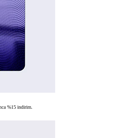
nca %15 indirim.