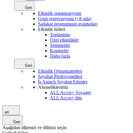
Geri
Etkinlik organizasyonu
Grup rezervasyonu (+8 oda)
Sadakat programının avantajları
Etkinlik türleri
Toplantılar
Özel etkinlikler
Seminerler
Kongreler
Daha fazla
Geri
Etkinlik Organizatörleri
Seyahat Profesyonelleri
İş Amaçlı Seyahat Edenler
Aboneliklerimiz
ALL Accor+ Voyager
ALL Accor+ ibis
en
Geri
Aşağıdan ülkenizi ve dilinizi seçin
Coğrafi bölge