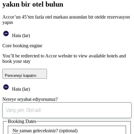
yakın bir otel bulun
Accor’un 45’ten fazla otel markası arasından bir otelde rezervasyon
yapın
Hata (lar)
Core booking engine
You’ll be redirected to Accor website to view available hotels and
book your stay
Pencereyi kapatın
Hata (lar)
Nereye seyahat ediyorsunuz?
0
öneri
Booking Dates
bulundu
Ne zaman geleceksiniz?
(optional)