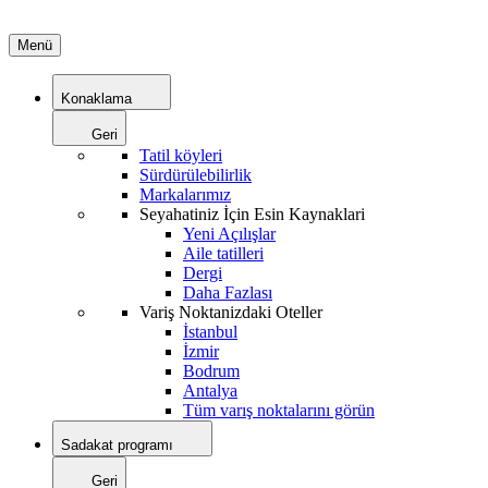
Menü
Konaklama
Geri
Tatil köyleri
Sürdürülebilirlik
Markalarımız
Seyahatiniz İçin Esin Kaynaklari
Yeni Açılışlar
Aile tatilleri
Dergi
Daha Fazlası
Variş Noktanizdaki Oteller
İstanbul
İzmir
Bodrum
Antalya
Tüm varış noktalarını görün
Sadakat programı
Geri