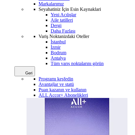
Markalarımız
Seyahatiniz İçin Esin Kaynaklari
Yeni Açılışlar
Aile tatilleri
Dergi
Daha Fazlası
Variş Noktanizdaki Oteller
İstanbul
İzmir
Bodrum
Antalya
Tüm varış noktalarını görün
Geri
Programı keşfedin
Avantajlar ve statü
Puan kazanın ve kullanın
ALL Accor+ Abonelikleri