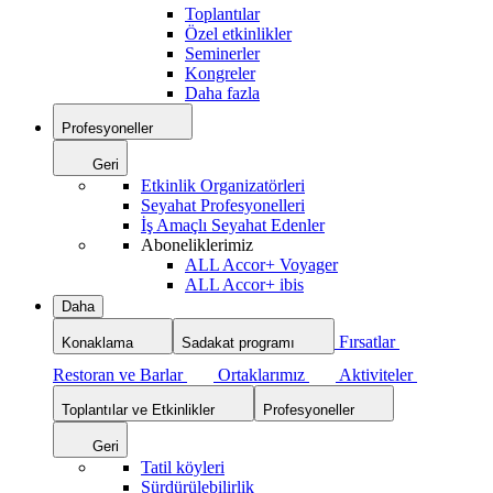
Toplantılar
Özel etkinlikler
Seminerler
Kongreler
Daha fazla
Profesyoneller
Geri
Etkinlik Organizatörleri
Seyahat Profesyonelleri
İş Amaçlı Seyahat Edenler
Aboneliklerimiz
ALL Accor+ Voyager
ALL Accor+ ibis
Daha
Fırsatlar
Konaklama
Sadakat programı
Restoran ve Barlar
Ortaklarımız
Aktiviteler
Toplantılar ve Etkinlikler
Profesyoneller
Geri
Tatil köyleri
Sürdürülebilirlik