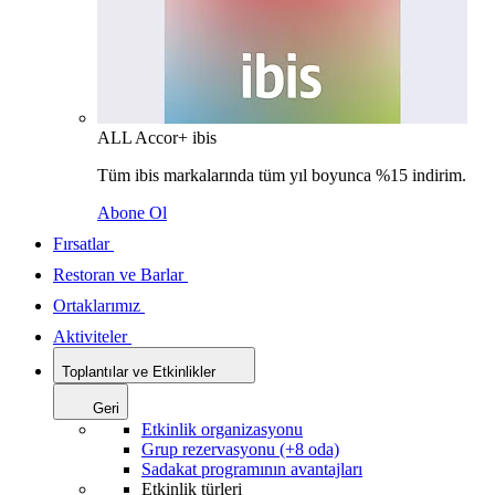
ALL Accor+ ibis
Tüm ibis markalarında tüm yıl boyunca %15 indirim.
Abone Ol
Fırsatlar
Restoran ve Barlar
Ortaklarımız
Aktiviteler
Toplantılar ve Etkinlikler
Geri
Etkinlik organizasyonu
Grup rezervasyonu (+8 oda)
Sadakat programının avantajları
Etkinlik türleri