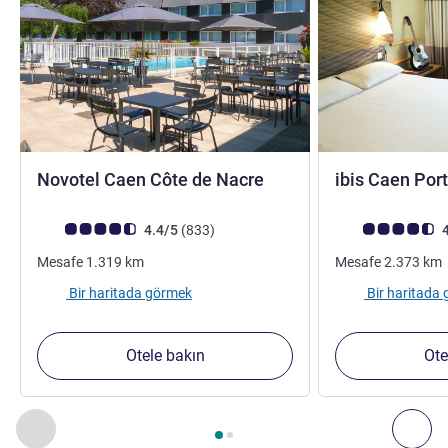
4 yıldız
Novotel Caen Côte de Nacre
ibis Caen Port
Avis müşterileri puanı (ALL Puanlama)
görüş
Avis müşterileri 
4.4/5
(833
)
4
Mesafe
1.319
km
Mesafe
2.373
km
Bir haritada görmek
Bir haritada
Otele bakın
Ote
Sayfa
1
/
2
, Yakınlardaki diğer tesislerimiz 1 :, Yakınlardaki diğ
Önceki - Yakınlardaki diğer tesislerimiz
Sonr