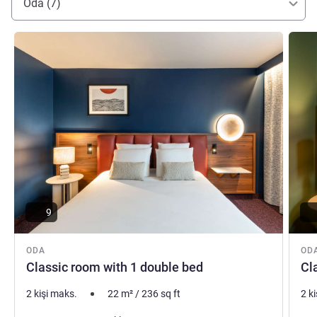
Oda (7)
Ayrıntıları göster
Ayrıntı
9
ODA
OD
Classic room with 1 double bed
Cl
2 kişi maks.
22
m²
/
236
sq ft
2 k