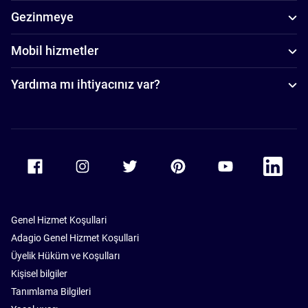
Gezinmeye
Mobil hizmetler
Yardıma mı ihtiyacınız var?
Accor Facebook
Accor Instagram
Accor Twitter
Accor Pinterest
Accor Youtube
Accor Li
Genel Hizmet Koşullari
Adagio Genel Hizmet Koşullari
Üyelik Hüküm ve Koşulları
Kişisel bilgiler
Tanımlama Bilgileri