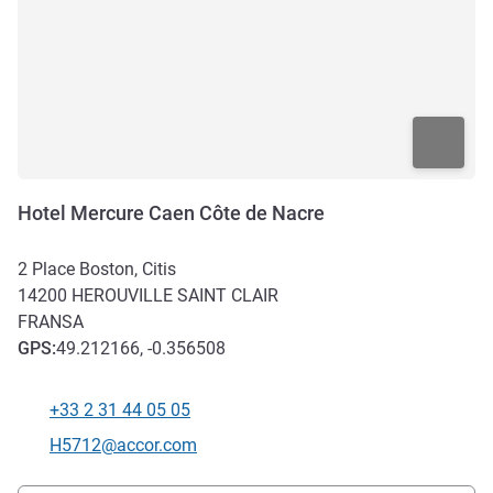
Hotel Mercure Caen Côte de Nacre
2 Place Boston, Citis
14200
HEROUVILLE SAINT CLAIR
FRANSA
GPS
:
49.212166, -0.356508
+33 2 31 44 05 05
Telefon
İletişim için e-posta
H5712@accor.com