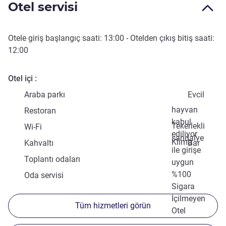
Otel servisi
Otele giriş başlangıç saati:
13:00
- Otelden çıkış bitiş saati:
12:00
Otel içi
Araba parkı
Evcil
hayvan
Restoran
kabul
Tekerlekli
Wi-Fi
ediliyor
sandalye
Klima
Kahvaltı
Bar
ile girişe
Toplantı odaları
uygun
%100
Oda servisi
Sigara
İçilmeyen
Tüm hizmetleri görün
Otel