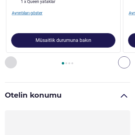
Şilte
Şilt
1 x Queen yataklar
Ayrıntıları göster
Ayr
Müsaitlik durumuna bakın
Sayfa
1
/
4
, Oda 1 : Classic room with 1 double bed , Oda 2 :
Önceki - Oda
Son
Otelin konumu