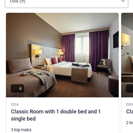
Oda (9)
Ayrıntıları göster
Ayrıntı
6
ODA
OD
Classic Room with 1 double bed and 1
Cl
single bed
2 k
3 kişi maks.
Şilt