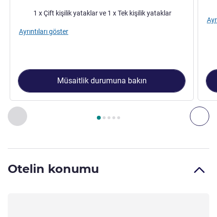
Şilte
1 x Çift kişilik yataklar ve 1 x Tek kişilik yataklar
Ayr
Ayrıntıları göster
Müsaitlik durumuna bakın
Sayfa
1
/
5
, Oda 1 : Classic Room with 1 double bed and 1 si
Önceki - Oda
Son
Otelin konumu