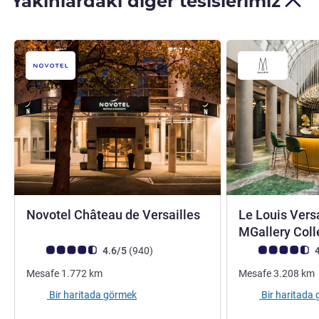
Yakınlardaki diğer tesislerimiz
4 yıldız
Novotel Château de Versailles
Le Louis Vers
MGallery Coll
Avis müşterileri puanı (ALL Puanlama)
görüş
Avis müşterileri 
4.6/5
(940
)
4
Mesafe
1.772
km
Mesafe
3.208
km
Bir haritada görmek
Bir haritada