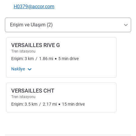
İletişim için e-posta
H0379@accor.com
Erişim ve ulaşım
Erişim ve Ulaşım (2)
VERSAILLES RIVE G
Tren istasyonu
Erişim:
3
km
/
1.86
mi
5
min
drive
Nakliye
VERSAILLES CHT
Tren istasyonu
Erişim:
3.5
km
/
2.17
mi
15
min
drive