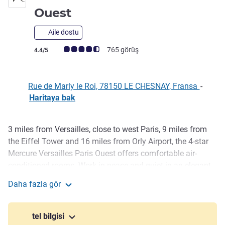
4 yıldız
Ouest
Aile dostu
Avis müşterileri puanı (ALL Puanlama)
765 görüş
4.4/5
Rue de Marly le Roi, 78150 LE CHESNAY, Fransa
-
Haritaya bak
3 miles from Versailles, close to west Paris, 9 miles from
Açıklama
the Eiffel Tower and 16 miles from Orly Airport, the 4-star
Mercure Versailles Paris Ouest offers comfortable air-
conditioned rooms. Work in peace and quiet in an elegant
and welcoming atmosphere with a Napoléon theme, while
Daha fazla gör
benefiting from all the necessary equipment. The hotel
Mercure Versailles Paris Ouest
offers quality services to organize your seminars or family
stays.
tel bilgisi