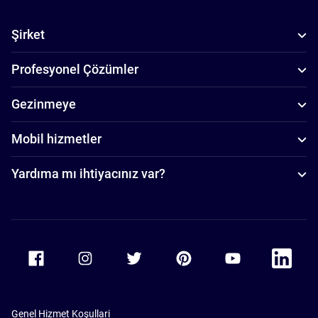
Şirket
Profesyonel Çözümler
Gezinmeye
Mobil hizmetler
Yardıma mı ihtiyacınız var?
Accor Facebook
Accor Instagram
Accor Twitter
Accor Pinterest
Accor Youtube
Accor Li
Genel Hizmet Koşullari