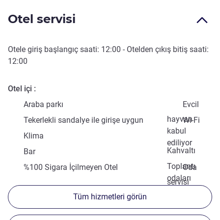
Otel servisi
Otele giriş başlangıç saati:
12:00
- Otelden çıkış bitiş saati:
12:00
Otel içi
Araba parkı
Evcil
hayvan
Tekerlekli sandalye ile girişe uygun
Wi-Fi
kabul
Klima
ediliyor
Kahvaltı
Bar
Toplantı
%100 Sigara İçilmeyen Otel
Oda
odaları
servisi
Tüm hizmetleri görün