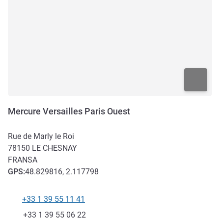
Mercure Versailles Paris Ouest
Rue de Marly le Roi
78150
LE CHESNAY
FRANSA
GPS
:
48.829816, 2.117798
+33 1 39 55 11 41
Telefon
Faks
+33 1 39 55 06 22