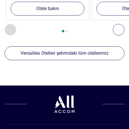
Otele bakın
Ote
Sayfa
1
/
2
, Yakınlardaki diğer tesislerimiz 1 :, Yakınlardaki diğ
Önceki - Yakınlardaki diğer tesislerimiz
Sonr
Versailles Otelleri şehrindeki tüm otellerimiz