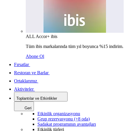
ALL Accor+ ibis
Tüm ibis markalarında tüm yıl boyunca %15 indirim.
Abone Ol
Fırsatlar
Restoran ve Barlar
Ortaklarımız
Aktiviteler
Toplantılar ve Etkinlikler
Geri
Etkinlik organizasyonu
Grup rezervasyonu (+8 oda)
Sadakat programının avantajları
Etkinlik türleri