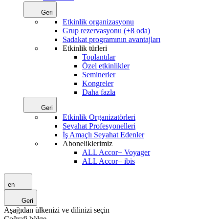
Geri
Etkinlik organizasyonu
Grup rezervasyonu (+8 oda)
Sadakat programının avantajları
Etkinlik türleri
Toplantılar
Özel etkinlikler
Seminerler
Kongreler
Daha fazla
Geri
Etkinlik Organizatörleri
Seyahat Profesyonelleri
İş Amaçlı Seyahat Edenler
Aboneliklerimiz
ALL Accor+ Voyager
ALL Accor+ ibis
en
Geri
Aşağıdan ülkenizi ve dilinizi seçin
Coğrafi bölge