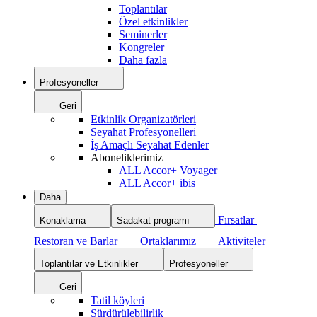
Toplantılar
Özel etkinlikler
Seminerler
Kongreler
Daha fazla
Profesyoneller
Geri
Etkinlik Organizatörleri
Seyahat Profesyonelleri
İş Amaçlı Seyahat Edenler
Aboneliklerimiz
ALL Accor+ Voyager
ALL Accor+ ibis
Daha
Fırsatlar
Konaklama
Sadakat programı
Restoran ve Barlar
Ortaklarımız
Aktiviteler
Toplantılar ve Etkinlikler
Profesyoneller
Geri
Tatil köyleri
Sürdürülebilirlik