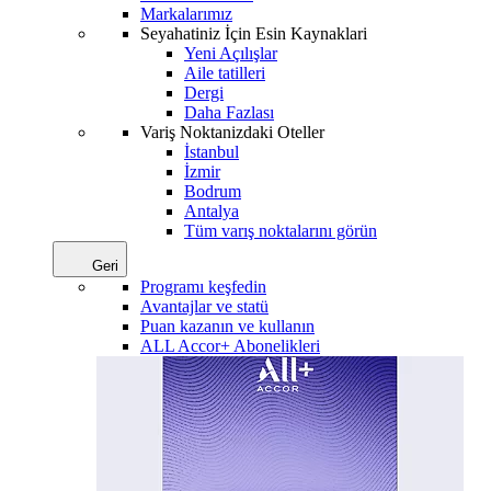
Markalarımız
Seyahatiniz İçin Esin Kaynaklari
Yeni Açılışlar
Aile tatilleri
Dergi
Daha Fazlası
Variş Noktanizdaki Oteller
İstanbul
İzmir
Bodrum
Antalya
Tüm varış noktalarını görün
Geri
Programı keşfedin
Avantajlar ve statü
Puan kazanın ve kullanın
ALL Accor+ Abonelikleri