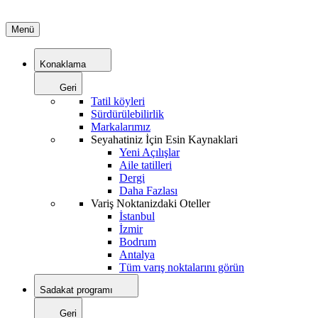
Menü
Konaklama
Geri
Tatil köyleri
Sürdürülebilirlik
Markalarımız
Seyahatiniz İçin Esin Kaynaklari
Yeni Açılışlar
Aile tatilleri
Dergi
Daha Fazlası
Variş Noktanizdaki Oteller
İstanbul
İzmir
Bodrum
Antalya
Tüm varış noktalarını görün
Sadakat programı
Geri