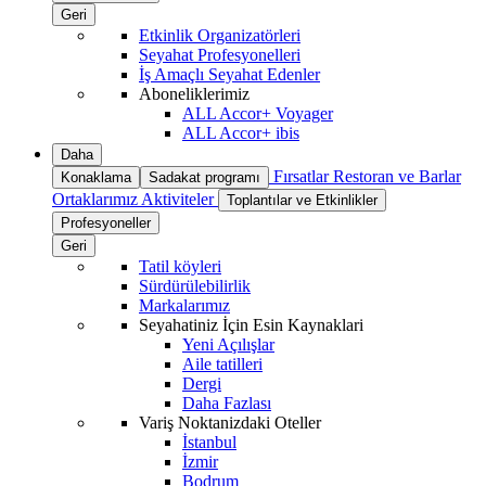
Geri
Etkinlik Organizatörleri
Seyahat Profesyonelleri
İş Amaçlı Seyahat Edenler
Aboneliklerimiz
ALL Accor+ Voyager
ALL Accor+ ibis
Daha
Fırsatlar
Restoran ve Barlar
Konaklama
Sadakat programı
Ortaklarımız
Aktiviteler
Toplantılar ve Etkinlikler
Profesyoneller
Geri
Tatil köyleri
Sürdürülebilirlik
Markalarımız
Seyahatiniz İçin Esin Kaynaklari
Yeni Açılışlar
Aile tatilleri
Dergi
Daha Fazlası
Variş Noktanizdaki Oteller
İstanbul
İzmir
Bodrum