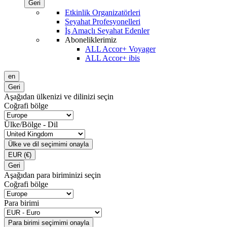
Geri
Etkinlik Organizatörleri
Seyahat Profesyonelleri
İş Amaçlı Seyahat Edenler
Aboneliklerimiz
ALL Accor+ Voyager
ALL Accor+ ibis
en
Geri
Aşağıdan ülkenizi ve dilinizi seçin
Coğrafi bölge
Ülke/Bölge - Dil
Ülke ve dil seçimimi onayla
EUR
(€)
Geri
Aşağıdan para biriminizi seçin
Coğrafi bölge
Para birimi
Para birimi seçimimi onayla