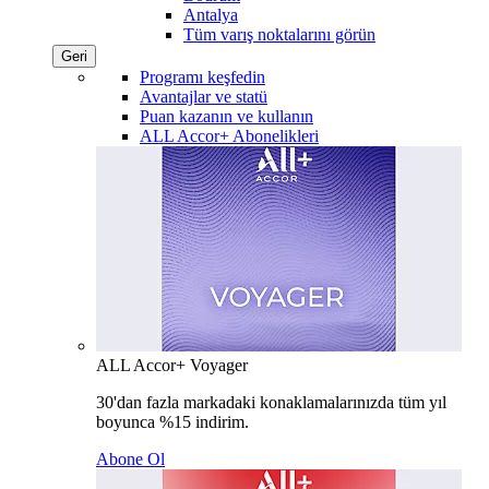
Antalya
Tüm varış noktalarını görün
Geri
Programı keşfedin
Avantajlar ve statü
Puan kazanın ve kullanın
ALL Accor+ Abonelikleri
ALL Accor+ Voyager
30'dan fazla markadaki konaklamalarınızda tüm yıl
boyunca %15 indirim.
Abone Ol