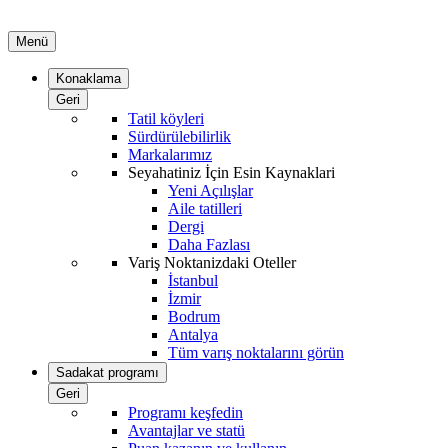
Menü
Konaklama
Geri
Tatil köyleri
Sürdürülebilirlik
Markalarımız
Seyahatiniz İçin Esin Kaynaklari
Yeni Açılışlar
Aile tatilleri
Dergi
Daha Fazlası
Variş Noktanizdaki Oteller
İstanbul
İzmir
Bodrum
Antalya
Tüm varış noktalarını görün
Sadakat programı
Geri
Programı keşfedin
Avantajlar ve statü