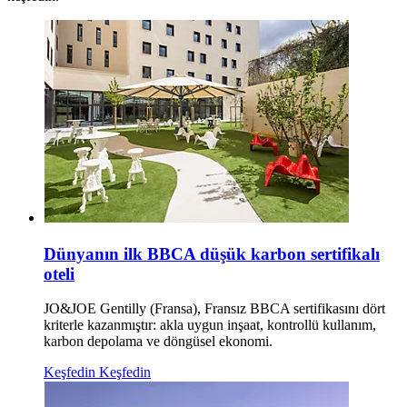
Dünyanın ilk BBCA düşük karbon sertifikalı
oteli
JO&JOE Gentilly (Fransa), Fransız BBCA sertifikasını dört
kriterle kazanmıştır: akla uygun inşaat, kontrollü kullanım,
karbon depolama ve döngüsel ekonomi.
Keşfedin
Keşfedin