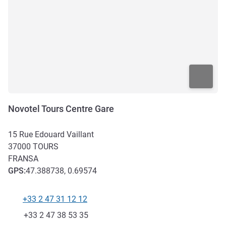
Novotel Tours Centre Gare
15 Rue Edouard Vaillant
37000
TOURS
FRANSA
GPS
:
47.388738, 0.69574
+33 2 47 31 12 12
Telefon
Faks
+33 2 47 38 53 35