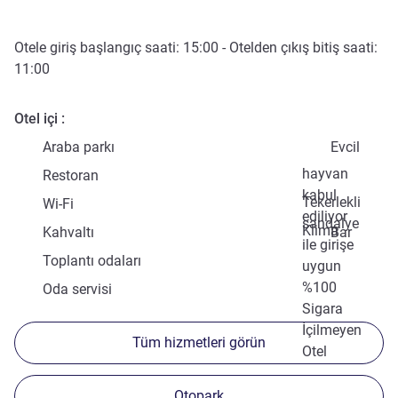
Otele giriş başlangıç saati:
15:00
- Otelden çıkış bitiş saati:
11:00
Otel içi
Araba parkı
Evcil
hayvan
Restoran
kabul
Tekerlekli
Wi-Fi
ediliyor
sandalye
Klima
Kahvaltı
Bar
ile girişe
Toplantı odaları
uygun
%100
Oda servisi
Sigara
İçilmeyen
Tüm hizmetleri görün
Otel
Otopark