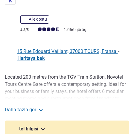
Aile dostu
Avis müşterileri puanı (ALL Puanlama)
1.066 görüş
4.3/5
15 Rue Edouard Vaillant, 37000 TOURS, Fransa
-
Haritaya bak
Located 200 metres from the TGV Train Station, Novotel
Açıklama
Tours Centre Gare offers a contemporary setting. Ideal for
your business or family stays, the hotel offers 6 modular
meeting rooms and a restaurant open from Monday to
Friday. Accessibility, comfort and hospitality: live the
Daha fazla gör
Novotel experience in the heart of Tours.
Novotel Tours Centre Gare
Situated in the very centre of town, our hotel in Tours
tel bilgisi
makes getting around easy, thanks to a private car park