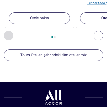
Bir haritada
Otele bakın
Ote
Sayfa
1
/
2
, Yakınlardaki diğer tesislerimiz 1 :, Yakınlardaki diğ
Önceki - Yakınlardaki diğer tesislerimiz
Sonr
Tours Otelleri şehrindeki tüm otellerimiz