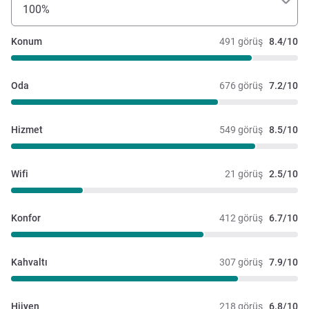
100%
Konum
491 görüş
8.4/10
Oda
676 görüş
7.2/10
Hizmet
549 görüş
8.5/10
Wifi
21 görüş
2.5/10
Konfor
412 görüş
6.7/10
Kahvaltı
307 görüş
7.9/10
Hijyen
218 görüş
6.8/10