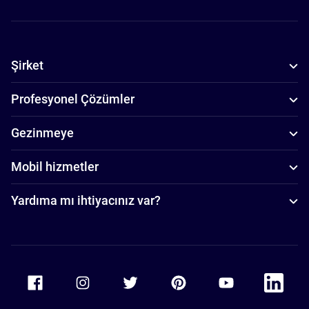
Şirket
Profesyonel Çözümler
Gezinmeye
Mobil hizmetler
Yardıma mı ihtiyacınız var?
Accor Facebook
Accor Instagram
Accor Twitter
Accor Pinterest
Accor Youtube
Accor Li