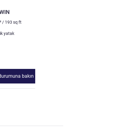
ODA
WIN
LARGE MAMA DOUBLE
²
/
193
sq ft
2 kişi maks.
21
m²
/
226
sq 
Şilte
lik yatak
1 x King yataklar
Ayrıntıları göster
 durumuna bakın
Müsaitlik durumun