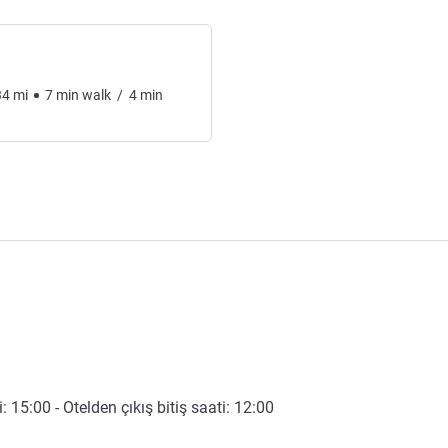
34
mi
7
min
walk
/
4
min
i:
15:00
- Otelden çıkış bitiş saati:
12:00