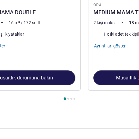
ODA
MAMA DOUBLE
MEDIUM MAMA T
16
m²
/
172
sq ft
2 kişi maks.
18
m
Şilte
işilik yataklar
1 x İki adet tek kişi
ter
Ayrıntıları göster
üsaitlik durumuna bakın
Müsaitlik
a 1 : MEDIUM MAMA DOUBLE , Oda 2 : MEDIUM MAMA TWIN