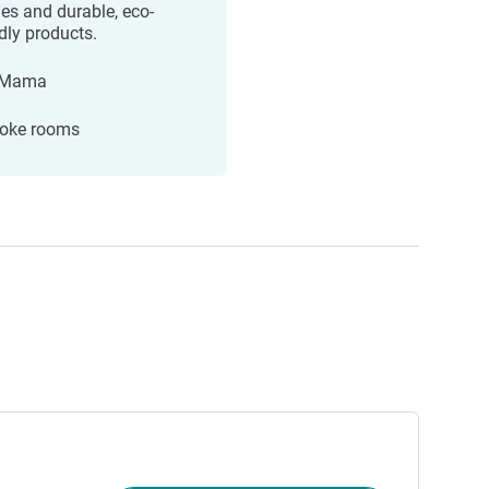
es and durable, eco-
ndly products.
éMama
oke rooms