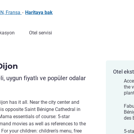
ON, Fransa
-
Haritaya bak
kasyon
Otel servisi
Dijon
Otel ekst
i, uygun fiyatlı ve popüler odalar
Acce
the 
plan
 has it all. Near the city center and
Fabu
is opposite Saint Bénigne Cathedral in
Béni
 Mama essentials of course: 5-star
des 
emand movies as well as references to the
 For your children: children's menu, free
5-st