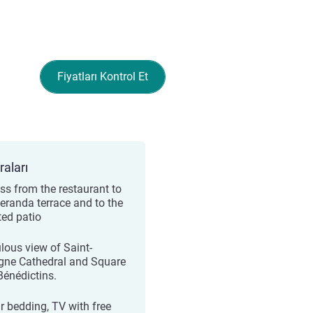
Fiyatları Kontrol Et
raları
ss from the restaurant to
veranda terrace and to the
ted patio
lous view of Saint-
gne Cathedral and Square
Bénédictins.
ar bedding, TV with free