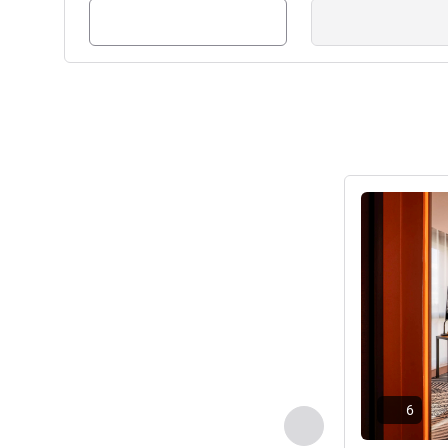
Ayrıntıları gös
6
Önceki - Oda