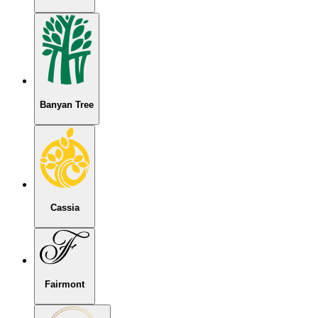
Banyan Tree
Cassia
Fairmont