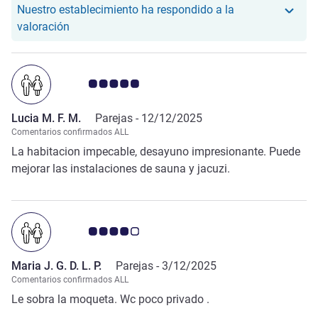
preciosa.
Nuestro establecimiento ha respondido a la
Nuestro hotel ha respondido a la valoración de Je
valoración
Nota de clientes de Avis 5.0/5
Lucia M. F. M.
Parejas -
12/12/2025
Comentarios confirmados ALL
La habitacion impecable, desayuno impresionante. Puede
mejorar las instalaciones de sauna y jacuzi.
Nota de clientes de Avis 4.0/5
Maria J. G. D. L. P.
Parejas -
3/12/2025
Comentarios confirmados ALL
Le sobra la moqueta. Wc poco privado .