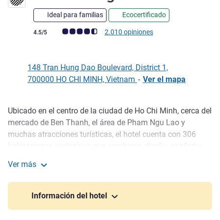
Ideal para familias
Ecocertificado
Nota de clientes de Avis (Clasificación de ALL)
2.010 opiniones
4.5/5
148 Tran Hung Dao Boulevard, District 1,
700000 HO CHI MINH, Vietnam
-
Ver el mapa
Ubicado en el centro de la ciudad de Ho Chi Minh, cerca del
Descripción
mercado de Ben Thanh, el área de Pham Ngu Lao y
muchas atracciones turísticas, el hotel cuenta con 306
habitaciones exclusivas que combinan diseño, confort y
conectividad. Las instalaciones incluyen restaurante
Ver más
abierto todo el día, el Pop-Up Burger Bar y el Mad Cow
Pullman Saigon Centre
Wine & Grill con vistas panorámicas de la ciudad. El hotel
cuenta también con WIFI gratis, piscina, gimnasio, spa y
Información del hotel
salas de reuniones modernas con capacidad para 350
personas.