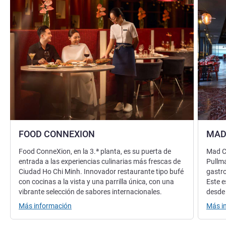
FOOD CONNEXION
MAD
Food ConneXion, en la 3.ª planta, es su puerta de
Mad Co
entrada a las experiencias culinarias más frescas de
Pullma
Ciudad Ho Chi Minh. Innovador restaurante tipo bufé
gastr
con cocinas a la vista y una parrilla única, con una
Este e
vibrante selección de sabores internacionales.
desde 
Más información
Más i