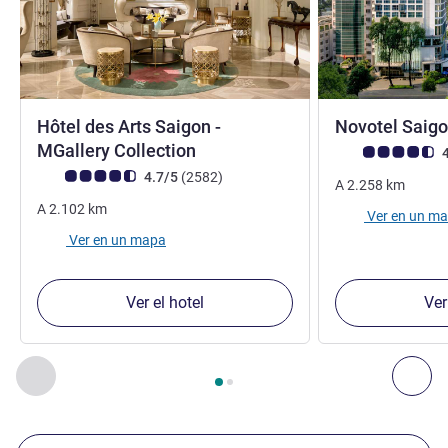
Hôtel des Arts Saigon -
Novotel Saig
5 estrellas
MGallery Collection
Nota de clientes d
4
Nota de clientes de Avis (Clasificación de ALL)
opiniones
4.7/5
(2582
)
A
2.258
km
A
2.102
km
Ver en un m
Ver en un mapa
Ver el hotel
Ver
Página
1
de
2
, Nuestros establecimientos cercanos 1 :, Nuest
Anterior - Nuestros establecimientos cercanos
Sig