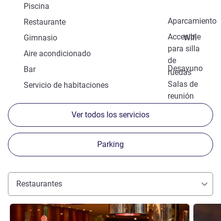
Piscina
Aparcamiento
Restaurante
Accesible
Gimnasio
Wifi
para silla
Aire acondicionado
de
Desayuno
Bar
ruedas
Salas de
Servicio de habitaciones
reunión
Ver todos los servicios
Parking
Restaurantes
Más información
Más info