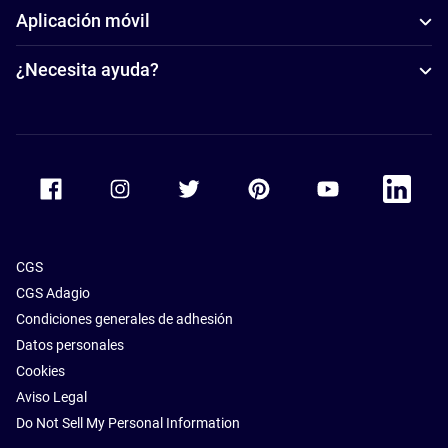
Aplicación móvil
¿Necesita ayuda?
Accor Facebook
Accor Instagram
Accor Twitter
Accor Pinterest
Accor Youtube
Accor Li
CGS
CGS Adagio
Condiciones generales de adhesión
Datos personales
Cookies
Aviso Legal
Do Not Sell My Personal Information