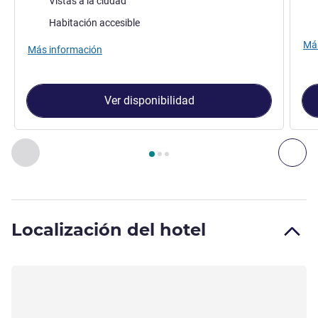
Vistas a la ciudad
Vie
Habitación accesible
Más
Más información
Ver disponibilidad
Página
1
de
3
, Habitación 1 : Habitación Superior con 1 cama
Anterior - Habitación
Sig
Localización del hotel