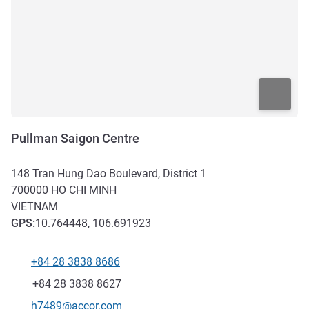
Pullman Saigon Centre
148 Tran Hung Dao Boulevard, District 1
700000
HO CHI MINH
VIETNAM
GPS
:
10.764448, 106.691923
+84 28 3838 8686
Teléfono
Fax
+84 28 3838 8627
Correo electrónico de contacto
h7489@accor.com