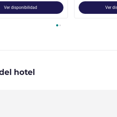
Ver disponibilidad
Ver di
Suite 1 : Suite con cama king size en primera línea de playa , Suit
del hotel