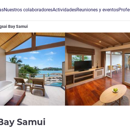
as
Nuestros colaboradores
Actividades
Reuniones y eventos
Profe
gsai Bay Samui
5 estrellas
 Bay Samui