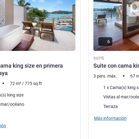
6
SUITE
cama king size en primera
Suite con cama kin
laya
3 pers. máx.
67
m
72
m²
/
775
sq ft
Ropa de cama
1 x Cama(s) king s
a
(s) king size
Views :
Vistas al mar/océ
l mar/océano
Assets :
Terraza
Más información
ión