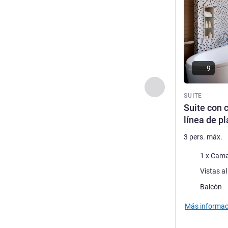
9
Anterior - Suite
SUITE
Suite con 
línea de p
3 pers. máx.
Ropa de cam
1 x Cama
Views :
Vistas a
Assets :
Balcón
Más informac