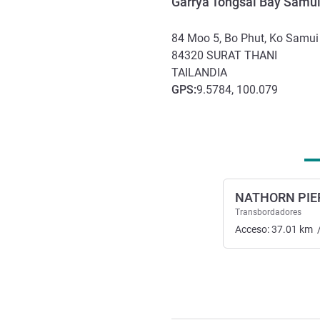
Garrya Tongsai Bay Samu
84 Moo 5, Bo Phut, Ko Samui
84320
SURAT THANI
TAILANDIA
GPS
:
9.5784, 100.079
Acceso y transporte
NATHORN PIE
Transbordadores
Acceso:
37.01
km