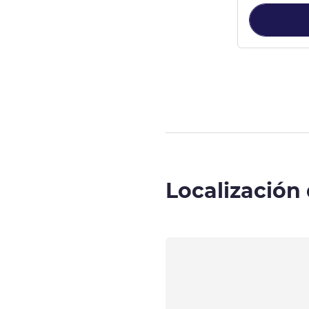
Página
1
de
2
, 
Localización 