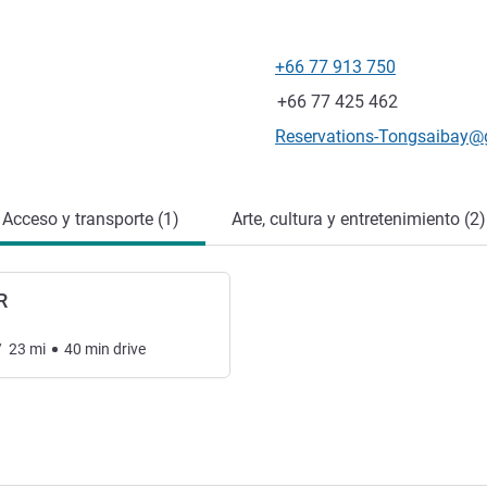
i
+66 77 913 750
Teléfono
Fax
+66 77 425 462
Correo electrónico de conta
Reservations-Tongsaibay@
Acceso y transporte (1)
Arte, cultura y entretenimiento (2)
R
/
23
mi
40
min
drive