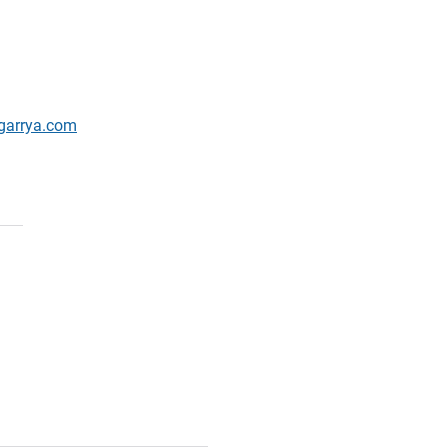
cto
garrya.com