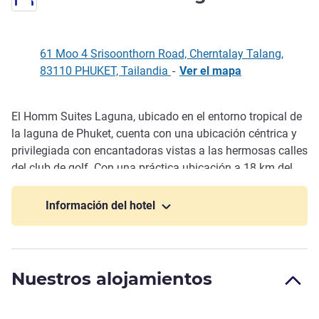
61 Moo 4 Srisoonthorn Road, Cherntalay Talang,
83110 PHUKET, Tailandia
-
Ver el mapa
El Homm Suites Laguna, ubicado en el entorno tropical de
Descripción
la laguna de Phuket, cuenta con una ubicación céntrica y
privilegiada con encantadoras vistas a las hermosas calles
del club de golf. Con una práctica ubicación a 18 km del
aeropuerto internacional de Phuket y a solo 25 minutos en
coche o taxi del hotel, este complejo cuenta con 79 suites
Información del hotel
espaciosas y cuidadosamente diseñadas de tres
categorías distintas y con una superficie de entre 65 y 113
m².
Nuestros alojamientos