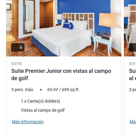
6
SUITE
SUI
Suite Premier Junior con vistas al campo
Su
de golf
al
3 pers. máx.
65
m²
/
699
sq ft
3 p
Ropa de cama
Rop
1 x Cama(s) doble(s)
Views :
Vie
Vistas al campo de golf
Más información
Más