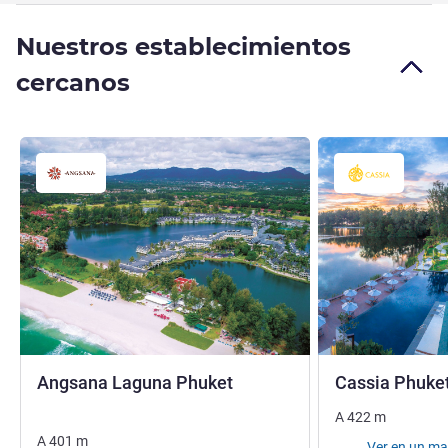
Nuestros establecimientos
cercanos
5 estrellas
Angsana Laguna Phuket
Cassia Phuke
A
422
m
A
401
m
Ver en un m