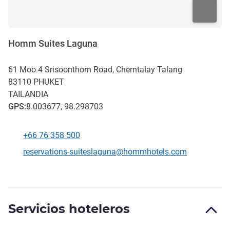
Homm Suites Laguna
61 Moo 4 Srisoonthorn Road, Cherntalay Talang
83110
PHUKET
TAILANDIA
GPS
:
8.003677, 98.298703
+66 76 358 500
Teléfono
Correo electrónico de contacto
reservations-suiteslaguna@hommhotels.com
Servicios hoteleros