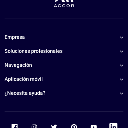
Empresa
Soluciones profesionales
Navegación
Aplicación móvil
¿Necesita ayuda?
Accor Facebook
Accor Instagram
Accor Twitter
Accor Pinterest
Accor Youtube
Accor Li