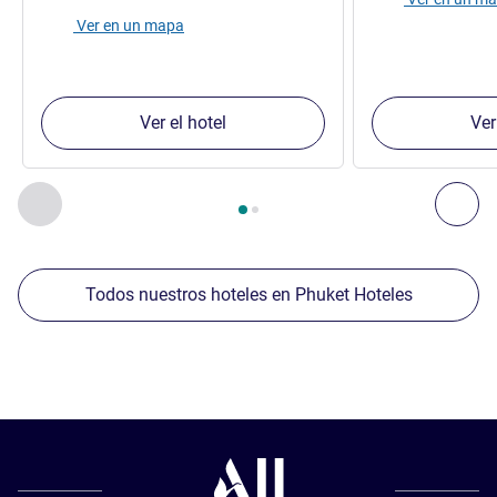
Ver en un mapa
Ver el hotel
Ver
Página
1
de
2
, Nuestros establecimientos cercanos 1 :, Nuest
Anterior - Nuestros establecimientos cercanos
Sig
Todos nuestros hoteles en Phuket Hoteles