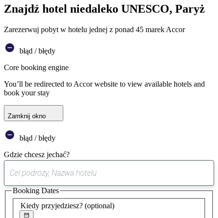
Znajdź hotel niedaleko UNESCO, Paryż
Zarezerwuj pobyt w hotelu jednej z ponad 45 marek Accor
błąd / błędy
Core booking engine
You’ll be redirected to Accor website to view available hotels and
book your stay
Zamknij okno
błąd / błędy
Gdzie chcesz jechać?
0
sugestia
Booking Dates
została
znaleziona
Kiedy przyjedziesz?
(optional)