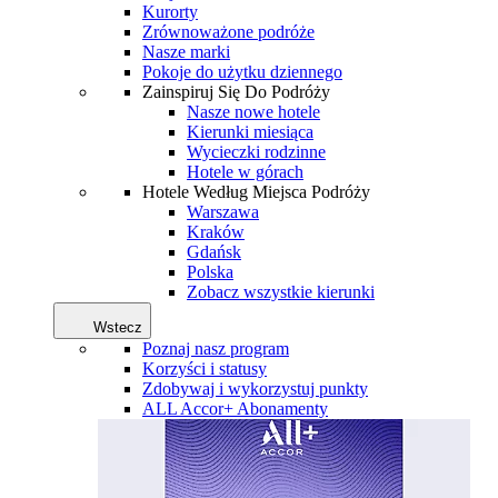
Kurorty
Zrównoważone podróże
Nasze marki
Pokoje do użytku dziennego
Zainspiruj Się Do Podróży
Nasze nowe hotele
Kierunki miesiąca
Wycieczki rodzinne
Hotele w górach
Hotele Według Miejsca Podróży
Warszawa
Kraków
Gdańsk
Polska
Zobacz wszystkie kierunki
Wstecz
Poznaj nasz program
Korzyści i statusy
Zdobywaj i wykorzystuj punkty
ALL Accor+ Abonamenty