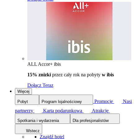
ALL Accor+ ibis
15% znizki
przez cały rok na pobyty
w ibis
Dołącz Teraz
Więcej
Promocje
Nasi
Pobyt
Program lojalnościowy
partnerzy
Karta podarunkowa
Atrakcje
Spotkania i wydarzenia
Dla profesjonalistów
Wstecz
Znajdź hotel