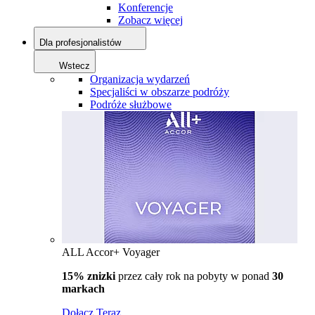
Konferencje
Zobacz więcej
Dla profesjonalistów
Wstecz
Organizacja wydarzeń
Specjaliści w obszarze podróży
Podróże służbowe
ALL Accor+ Voyager
15% znizki
przez cały rok na pobyty w ponad
30
markach
Dołącz Teraz