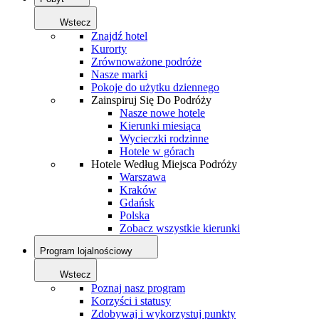
Wstecz
Znajdź hotel
Kurorty
Zrównoważone podróże
Nasze marki
Pokoje do użytku dziennego
Zainspiruj Się Do Podróży
Nasze nowe hotele
Kierunki miesiąca
Wycieczki rodzinne
Hotele w górach
Hotele Według Miejsca Podróży
Warszawa
Kraków
Gdańsk
Polska
Zobacz wszystkie kierunki
Program lojalnościowy
Wstecz
Poznaj nasz program
Korzyści i statusy
Zdobywaj i wykorzystuj punkty