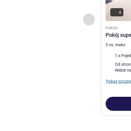
4
Poprzedni - Pokój
POKÓJ
Pokój supe
3 os. maks.
Pościel
Widoki:
Od strony miasta 
Widok n
Pokaż szczeg
Strona
1
z
4
, Po