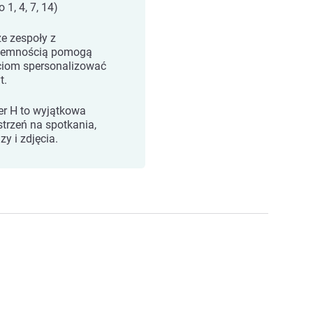
 1, 4, 7, 14)
e zespoły z
jemnością pomogą
iom spersonalizować
t.
ier H to wyjątkowa
strzeń na spotkania,
zy i zdjęcia.