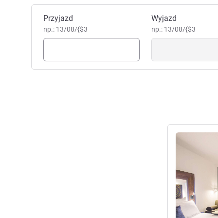
Zarezerwuj ten hotel
Przyjazd
Wyjazd
np.: 13/08/{$3
np.: 13/08/{$3
Pokaż szczeg