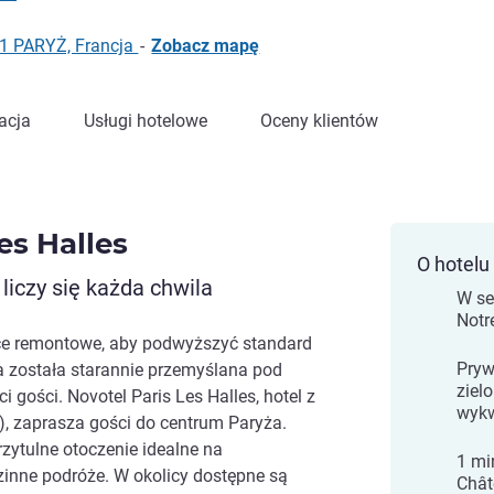
01 PARYŻ, Francja
-
Zobacz mapę
acja
Usługi hotelowe
Oceny klientów
es Halles
O hotelu
 liczy się każda chwila
W se
Notr
ce remontowe, aby podwyższyć standard
Pryw
 została starannie przemyślana pod
ziel
 gości. Novotel Paris Les Halles, hotel z
wykw
), zaprasza gości do centrum Paryża.
ytulne otoczenie idealne na
1 mi
inne podróże. W okolicy dostępne są
Châte