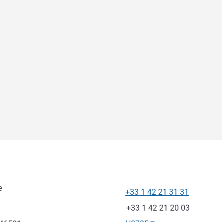
e
+33 1 42 21 31 31
Telefon
Faks
+33 1 42 21 20 03