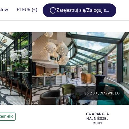
Loading...
stów
PL
EUR
(€)
Zarejestruj się/Zaloguj się
35 ZDJĘCIA/WIDEO
GWARANCJA
atem eko
NAJNIŻSZEJ
CENY