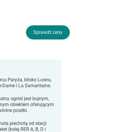
Sprawdź ceny
rcu Paryża, blisko Luwru,
e-Dame i La Samaritaine.
atny ogród jest bujnym,
onym obiektem oferującym
intne posiłki.
nuta piechotą od stacji
let (kolej RER A, B, D i