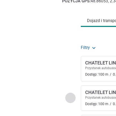
POZYCJA
GPS
:
48.86053, 2.
Dojazd i transport
Dojazd i transpo
Filtry
CHATELET LINE
Przystanek autobuso
Dostęp:
100
m
/
0
CHATELET LINE
Poprzedni - Dojazd i tra
Przystanek autobuso
Dostęp:
100
m
/
0