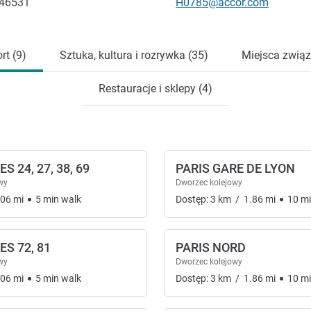
Kontaktowy adres e-mail
346531
H0785@accor.com
rt (9)
Sztuka, kultura i rozrywka (35)
Miejsca związ
Restauracje i sklepy (4)
S 24, 27, 38, 69
PARIS GARE DE LYON
wy
Dworzec kolejowy
.06
mi
5
min
walk
Dostęp:
3
km
/
1.86
mi
10
m
S 72, 81
PARIS NORD
nsport
wy
Dworzec kolejowy
.06
mi
5
min
walk
Dostęp:
3
km
/
1.86
mi
10
m