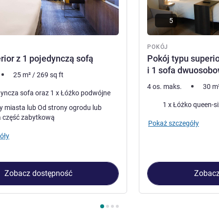
5
POKÓJ
rior z 1 pojedynczą sofą
Pokój typu superi
i 1 sofa dwuosob
25
m²
/
269
sq ft
4 os. maks.
30
m
1 x Pojedyncza sofa oraz 1 x Łóżko podwójne
Pościel
lub Od strony ogrodu lub
a część zabytkową
Pokaż szczegóły
óły
Zobacz dostępność
Zobacz
kój 1 : Pokój superior z 1 pojedynczą sofą , Pokój 2 : Pokój typ