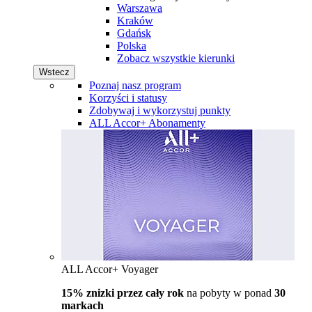
Warszawa
Kraków
Gdańsk
Polska
Zobacz wszystkie kierunki
Wstecz
Poznaj nasz program
Korzyści i statusy
Zdobywaj i wykorzystuj punkty
ALL Accor+ Abonamenty
ALL Accor+ Voyager
15% znizki przez cały rok
na pobyty w ponad
30
markach