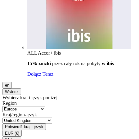
ALL Accor+ ibis
15% znizki
przez cały rok na pobyty
w ibis
Dołącz Teraz
en
Wstecz
Wybierz kraj i język poniżej
Region
Kraj/region-język
Potwierdź kraj i język
EUR
(€)