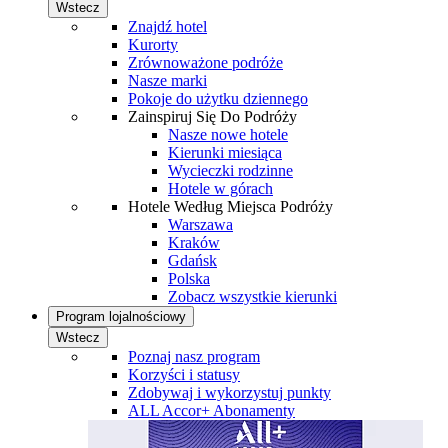
Wstecz
Znajdź hotel
Kurorty
Zrównoważone podróże
Nasze marki
Pokoje do użytku dziennego
Zainspiruj Się Do Podróży
Nasze nowe hotele
Kierunki miesiąca
Wycieczki rodzinne
Hotele w górach
Hotele Według Miejsca Podróży
Warszawa
Kraków
Gdańsk
Polska
Zobacz wszystkie kierunki
Program lojalnościowy
Wstecz
Poznaj nasz program
Korzyści i statusy
Zdobywaj i wykorzystuj punkty
ALL Accor+ Abonamenty