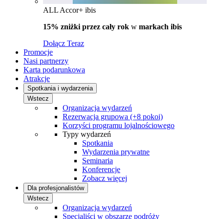
ALL Accor+ ibis
15% zniżki przez cały rok
w
markach ibis
Dołącz Teraz
Promocje
Nasi partnerzy
Karta podarunkowa
Atrakcje
Spotkania i wydarzenia
Wstecz
Organizacja wydarzeń
Rezerwacja grupowa (+8 pokoi)
Korzyści programu lojalnościowego
Typy wydarzeń
Spotkania
Wydarzenia prywatne
Seminaria
Konferencje
Zobacz więcej
Dla profesjonalistów
Wstecz
Organizacja wydarzeń
Specjaliści w obszarze podróży