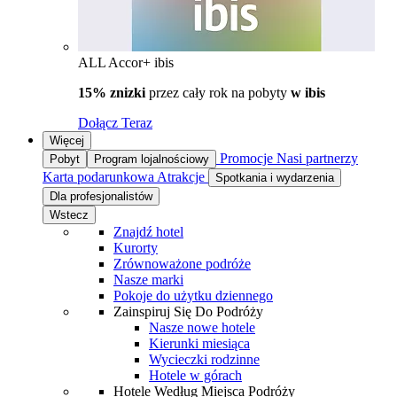
ALL Accor+ ibis
15% znizki
przez cały rok na pobyty
w ibis
Dołącz Teraz
Więcej
Promocje
Nasi partnerzy
Pobyt
Program lojalnościowy
Karta podarunkowa
Atrakcje
Spotkania i wydarzenia
Dla profesjonalistów
Wstecz
Znajdź hotel
Kurorty
Zrównoważone podróże
Nasze marki
Pokoje do użytku dziennego
Zainspiruj Się Do Podróży
Nasze nowe hotele
Kierunki miesiąca
Wycieczki rodzinne
Hotele w górach
Hotele Według Miejsca Podróży