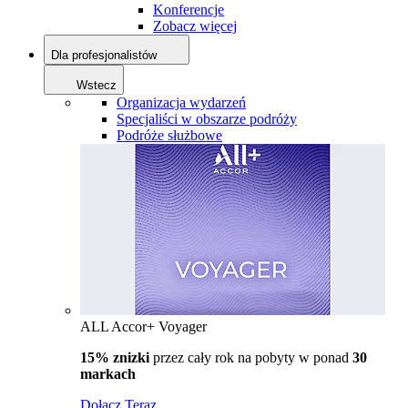
Konferencje
Zobacz więcej
Dla profesjonalistów
Wstecz
Organizacja wydarzeń
Specjaliści w obszarze podróży
Podróże służbowe
ALL Accor+ Voyager
15% znizki
przez cały rok na pobyty w ponad
30
markach
Dołącz Teraz