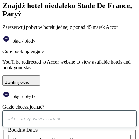
Znajdź hotel niedaleko Stade De France,
Paryż
Zarezerwuj pobyt w hotelu jednej z ponad 45 marek Accor
błąd / błędy
Core booking engine
You’ll be redirected to Accor website to view available hotels and
book your stay
Zamknij okno
błąd / błędy
Gdzie chcesz jechać?
0
sugestia
Booking Dates
została
znaleziona