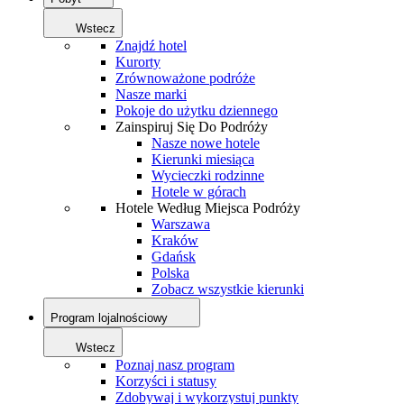
Wstecz
Znajdź hotel
Kurorty
Zrównoważone podróże
Nasze marki
Pokoje do użytku dziennego
Zainspiruj Się Do Podróży
Nasze nowe hotele
Kierunki miesiąca
Wycieczki rodzinne
Hotele w górach
Hotele Według Miejsca Podróży
Warszawa
Kraków
Gdańsk
Polska
Zobacz wszystkie kierunki
Program lojalnościowy
Wstecz
Poznaj nasz program
Korzyści i statusy
Zdobywaj i wykorzystuj punkty