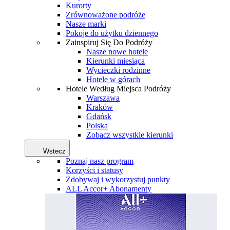
Kurorty
Zrównoważone podróże
Nasze marki
Pokoje do użytku dziennego
Zainspiruj Się Do Podróży
Nasze nowe hotele
Kierunki miesiąca
Wycieczki rodzinne
Hotele w górach
Hotele Według Miejsca Podróży
Warszawa
Kraków
Gdańsk
Polska
Zobacz wszystkie kierunki
Wstecz
Poznaj nasz program
Korzyści i statusy
Zdobywaj i wykorzystuj punkty
ALL Accor+ Abonamenty