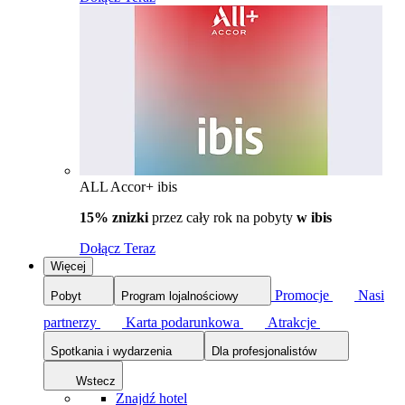
ALL Accor+ ibis
15% znizki
przez cały rok na pobyty
w ibis
Dołącz Teraz
Więcej
Promocje
Nasi
Pobyt
Program lojalnościowy
partnerzy
Karta podarunkowa
Atrakcje
Spotkania i wydarzenia
Dla profesjonalistów
Wstecz
Znajdź hotel