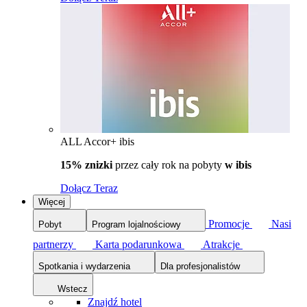
ALL Accor+ ibis
15% znizki
przez cały rok na pobyty
w ibis
Dołącz Teraz
Więcej
Promocje
Nasi
Pobyt
Program lojalnościowy
partnerzy
Karta podarunkowa
Atrakcje
Spotkania i wydarzenia
Dla profesjonalistów
Wstecz
Znajdź hotel