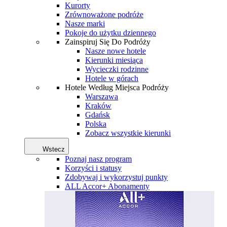
Kurorty
Zrównoważone podróże
Nasze marki
Pokoje do użytku dziennego
Zainspiruj Się Do Podróży
Nasze nowe hotele
Kierunki miesiąca
Wycieczki rodzinne
Hotele w górach
Hotele Według Miejsca Podróży
Warszawa
Kraków
Gdańsk
Polska
Zobacz wszystkie kierunki
Wstecz
Poznaj nasz program
Korzyści i statusy
Zdobywaj i wykorzystuj punkty
ALL Accor+ Abonamenty