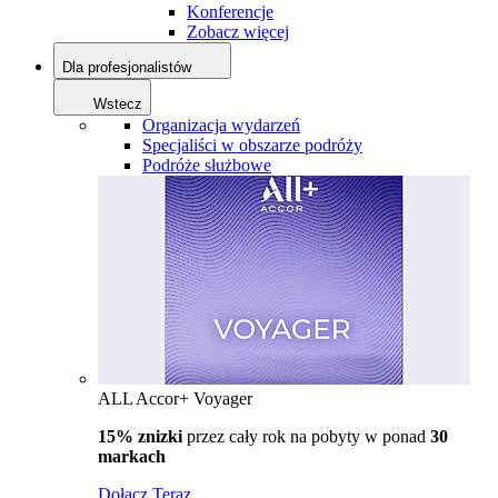
Konferencje
Zobacz więcej
Dla profesjonalistów
Wstecz
Organizacja wydarzeń
Specjaliści w obszarze podróży
Podróże służbowe
ALL Accor+ Voyager
15% znizki
przez cały rok na pobyty w ponad
30
markach
Dołącz Teraz