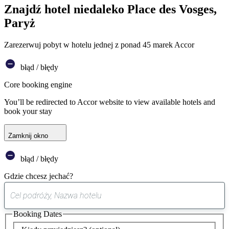
Znajdź hotel niedaleko Place des Vosges,
Paryż
Zarezerwuj pobyt w hotelu jednej z ponad 45 marek Accor
błąd / błędy
Core booking engine
You’ll be redirected to Accor website to view available hotels and
book your stay
Zamknij okno
błąd / błędy
Gdzie chcesz jechać?
0
sugestia
Booking Dates
została
znaleziona