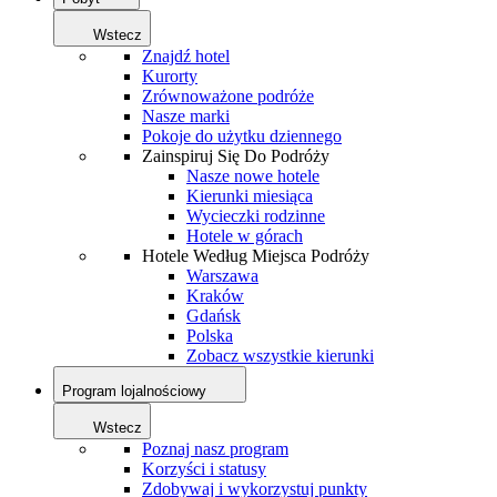
Wstecz
Znajdź hotel
Kurorty
Zrównoważone podróże
Nasze marki
Pokoje do użytku dziennego
Zainspiruj Się Do Podróży
Nasze nowe hotele
Kierunki miesiąca
Wycieczki rodzinne
Hotele w górach
Hotele Według Miejsca Podróży
Warszawa
Kraków
Gdańsk
Polska
Zobacz wszystkie kierunki
Program lojalnościowy
Wstecz
Poznaj nasz program
Korzyści i statusy
Zdobywaj i wykorzystuj punkty