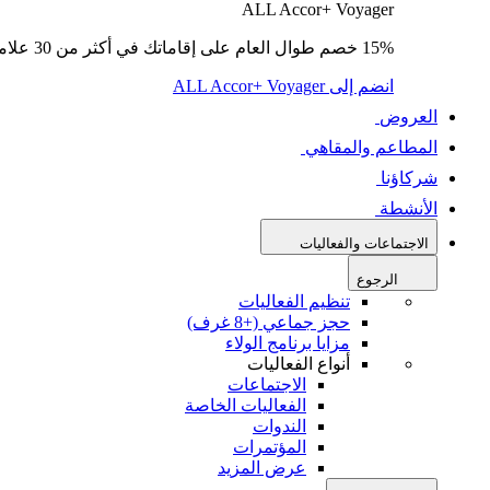
ALL Accor+ Voyager
15% خصم طوال العام على إقاماتك في أكثر من 30 علامة تجارية.
انضم إلى ALL Accor+ Voyager
العروض
المطاعم والمقاهي
شركاؤنا
الأنشطة
الاجتماعات والفعاليات
الرجوع
تنظيم الفعاليات
حجز جماعي (+8 غرف)
مزايا برنامج الولاء
أنواع الفعاليات
الاجتماعات
الفعاليات الخاصة
الندوات
المؤتمرات
عرض المزيد