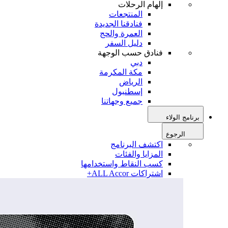
إلهام الرحلات
المنتجعات
فنادقنا الجديدة
العمرة والحج
دليل السفر
فنادق حسب الوجهة
دبي
مكة المكرمة
الرياض
إسطنبول
جميع وجهاتنا
برنامج الولاء
الرجوع
اكتشف البرنامج
المزايا والفئات
كسب النقاط واستخدامها
اشتراكات ALL Accor+