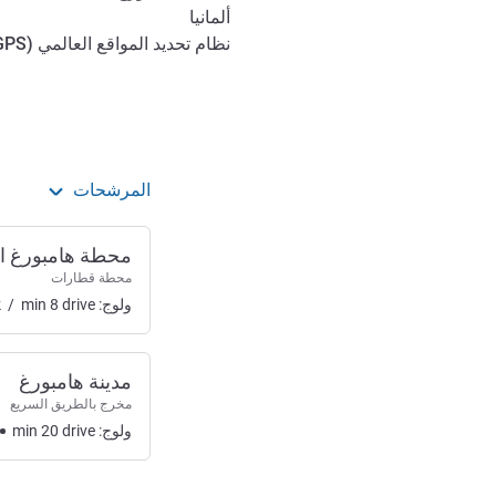
ألمانيا
نظام تحديد المواقع العالمي (
GPS
الوصول والتنقل
المرشحات
محطة هامبورغ ال
محطة قطارات
ولوج:
drive
8
min
/
k
مدينة هامبورغ
مخرج بالطريق السريع
ولوج:
drive
20
min