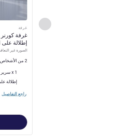
السابق - غرفة
غرفة
‏‫غرفة كورنر
إطلالة على ال
الصورة غير التعاقد
2 من الأشخاص كحد أقصى
فرش السرير
1 x سرير (أسرّة) حجم كوين
المناظر:
إطلالة على
راجع التفاصيل
الصفحة
1
من
4
, غرفة 1 : ‏‫غرفة كورنر تنفيذية بسرير واحد حجم كينج مع إطلالة