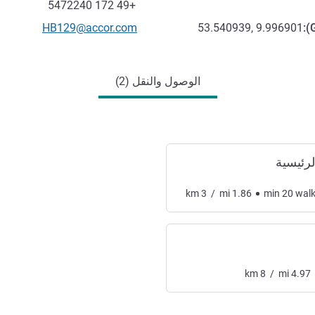
فاكس
+49 172 5472240
تواصل معنا عبر البريد الإلكترون
HB129@accor.com
53.540939, 9.996901
):
الوصول والنقل (2)
رئيسية
km
3
/
mi
1.86
min
20
wal
km
8
/
mi
4.97