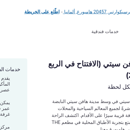
-
اطّلع على الخريطة
خدمات فندقية
ن سيتي (الافتتاح في الربع
خدمات الف
المأك
لكل لحظة
عصرية
 سيتي في وسط مدينة هافن سيتي النابضة
يمكن 
شرةً لجميع المعالم السياحية والمحلات
غرفة ا
فة قريبة سيرًا على الأقدام. اكتشف الراحة
الأنيقة في غرفنا المعاصرة واستمتع بتجربة الأطباق المحلية في مطعم THE
مركز ا