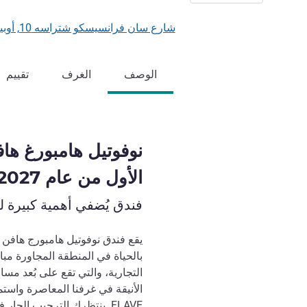
شارع سان فرانسيسكو شتراسه 10, أوبيرسيكوارتير, 20457 هامبورغ, ألمانيا
الوصف
الغرف
تقييم
نوفوتيل هامبورغ هاف
الأول من عام 2027)
فندق يُضفي أهمية كبيرة 
يقع فندق نوفوتيل هامبورج هافن
بالحياة في المنطقة المجاورة مبا
التجارية، والتي تقع على بُعد مسا
FLAVE. ينتظرك الترحيب الحار في هامبورغ معنا.