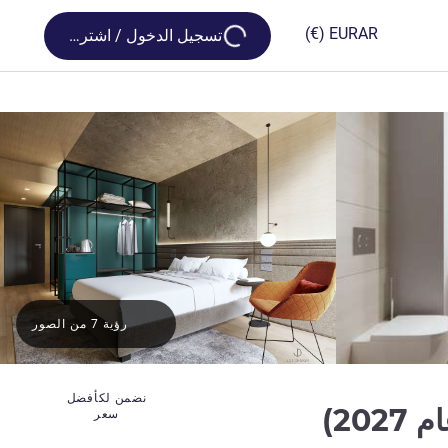
Loading...
(€)
EUR
AR
تسجيل الدخول / اشترك
رؤية 7 من الصور
نضمن لكأفضل
20)
سعر