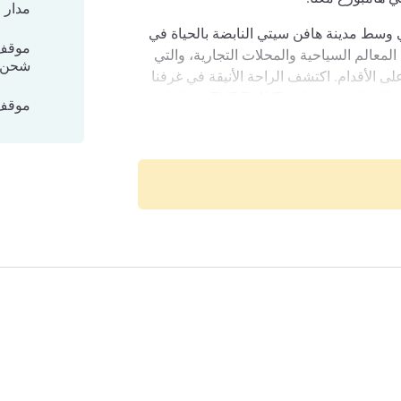
مدار 
 وسط مدينة هافن سيتي النابضة بالحياة في
موقف 
المعالم السياحية والمحلات التجارية، والتي
شحن إ
لى الأقدام. اكتشف الراحة الأنيقة في غرفنا
المعاصرة واستمتع بتجربة الأطباق المحلية في مطعم THE FLAVE. ينتظرك
موقف 
 (الافتتاح في الربع الأول من عام 2027)
سيتي نقطة انطلاق مثالية لاكتشاف المدينة
الواقعة على نهر إلبه ومعالمها السياحية العديدة، بما في ذلك Speicherstadt
 الهانزية الواقعة على نهر إلبه والتي لا تفشل
لبحري. استمتع بتجربتك الشخصية في هامبورغ!