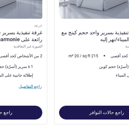
غرفة
 تنفيذية بسرير واحد حجم كينج مع
غرفة تنفيذية بسرير 
ميناء/نهر إلبه
رائعة على Elbphilharmonie وفوق المدينة
ية
الصورة غير التعاقدية
215
sq ft
/
20
m²
2 من الأشخاص كحد أقصى
فرش السرير
1 x سرير (أسرّة) حجم كوين
المناظر:
 الميناء
إطلالة جانبية على الم
راجع التفاصيل
راجع حالات التوافر
راجع حا
 على الميناء/نهر إلبه , غرفة 2 : غرفة تنفيذية بسرير حجم كوين وإطلالات رائعة على Elbphilharmonie وفوق المدينة