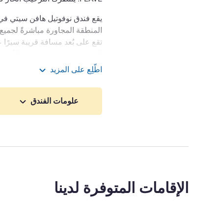
يقع فندق نوفوتيل هافن سيتي في
المنطقة المجاورة مباشرةً لجميع 
تقع على بُعد مسافة قريبة سيرًا ع
الترحيب الحار في هامبورغ معنا.
اطّلِع على المزيد
نوفوتيل هامبورغ هافن سيتي
يُعد فندق نوفوتيل هامبورغ هافن 
علومات الفندق
وقاعة Elbphilharmonie ومنطقة كونتورهاوس وشارع ريبربان الشهير.
مرحبًا بكم في هامبورغ، المدينة
أبدًا في إثارة الإعجاب بسحرها ا
إدارة الفندق Mr. Oliver STAAS
الإقامات المتوفرة لدينا