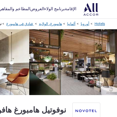
الإقامة
برنامج الولاء
العروض
المطاعم والمقاهي
Hotels
أوروبا
ألمانيا
هامبورغ، الولاية
فنادق في هامبورغ
نو
نوفوتيل هامبورغ هافن س