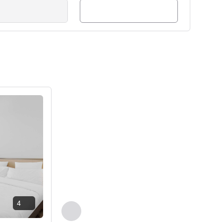
إدارة الفندق Steffen Baumann
راجع التفاصيل
4
السابق - غرفة