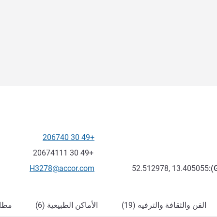
+49 30 206740
الهاتف
فاكس
+49 30 20674111
تواصل معنا عبر البريد الإلكترون
H3278@accor.com
52.512978, 13.405055
):
الفن والثقافة والترفيه (19)
الأماكن الطبيعية (6)
مطاع