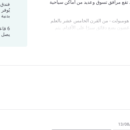
 تقع مرافق تسوق وعديد من أماكن سياحية
يُوفر 
بدنية
ى هومبولت - من القرن الخامس عشر بالعلم
 غضون بضع دقائق سيرًا على الأقدام. يتم
6 قا
يصل إلى 50
 والمعارض المثيرة للاهتمام في الموقع.
ئية برلين وجزيرة المتاحف من فندق نوفوتيل
. تجمع جزيرة المتاحف 5 متاحف تاريخية. إنها واحدة من مجموعات
 أوروبا وواحدة من أهم المعالم السياحية في
ن ساحتي بوتسدامر وألكسندر بلاتز. تقع ساحة
يرة سيراً على الأقدام. وهي أحد أجمل
الكاتدرائية الألمانية والكاتدرائية الفرنسية
فاهية في الفندق الواقع في فيشرينسل في
ة والموقع المثالي بين ساحتي بوتسدامر بلاتز
ه.