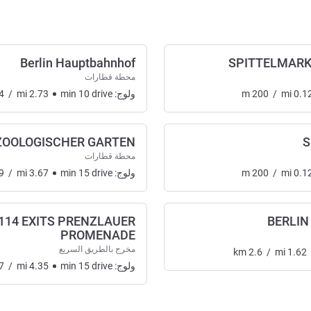
Berlin Hauptbahnhof
SPITTELMARKT
محطة قطارات
0.1
mi
/
200
m
ولوج:
drive
10
min
2.73
mi
/
4
ZOOLOGISCHER GARTEN
S
محطة قطارات
0.1
mi
/
200
m
ولوج:
drive
15
min
3.67
mi
/
9
114 EXITS PRENZLAUER
BERLI
PROMENADE
مخرج بالطريق السريع
km
2.6
/
mi
1.62
ولوج:
drive
15
min
4.35
mi
/
7
 :, الوصول والنقل 2 :