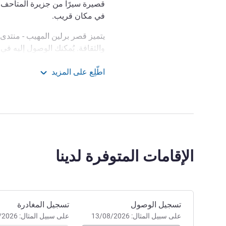
قصيرة سيرًا من جزيرة المتاحف.
في مكان قريب.
يتميز قصر برلين المهيب - منتد
والثقافة. يُمكنك الوصول إليه في
تقديم الجولات المصحوبة بمرشدين
اطّلِع على المزيد
يُمكن الوصول بسهولة إلى كاتدرا
نوفوتيل Novotel برلين ميتي
برلين
المتاحف الأكثر إثارة للإعجاب في
مدينة برلين.
يقع فندق نوفوتيل برلين ميتي بي‬
جندرمنماركت على بُعد مسافة قص
الإقامات المتوفرة لدينا
الساحات في مدينة برلين ويحيط بها 
وكونزرتهاوس.
استمتع بلحظات حصرية من الر
وسط برلين. تضفي الأجواء العائلي
احجز في هذا الفندق
تسجيل الوصول
تسجيل المغادرة
وألكسندر بلاتز على الفندق ذو فئة 4 نجوم سحر
على سبيل المثال: 13/08/2026
على سبيل المثال: 13/08/2026