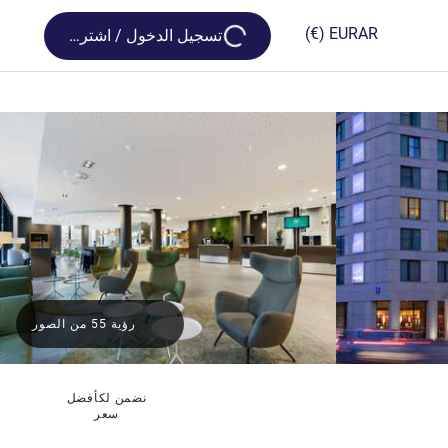
Loading...
(€)
EUR
AR
تسجيل الدخول / اشترك
رؤية 55 من الصور
نضمن لكأفضل
سعر