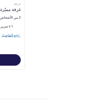
غرفة
غرفة مميّزة
2 من الأشخاص كحد أقصى
فرش السرير
1 x سرير (أسرّة) حجم كوين
راجع التفاصيل
الصفحة
1
من
3
, غرفة 1 : غرفة مميّزة بس