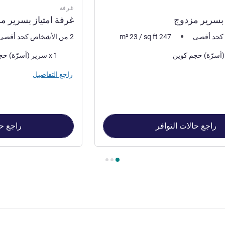
غرفة
 بسرير مزدوج
غرفة امتياز بسرير م
247
sq ft
/
23
m²
2 من الأشخاص كحد أقصى
فرش السرير
1 x سرير (أسرّة) حجم كوين
راجع التفاصيل
راجع حالات التوافر
راجع حا
رير مزدوج , غرفة 2 : غرفة امتياز بسرير مزدوج