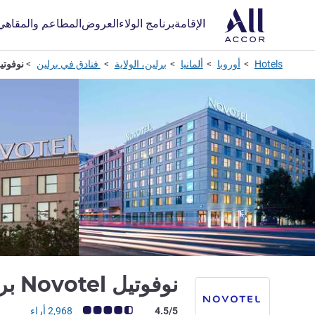
الإقامة
برنامج الولاء
العروض
المطاعم والمقاهي
Hotels
أوروبا
ألمانيا
برلين، الولاية
فنادق في برلين
نوفوتيل Novotel برل
نوفوتيل Novotel برلين ميتي
ملاحظة أراء العملاء (رأي ALL)
4.5/5
2,968 أراء