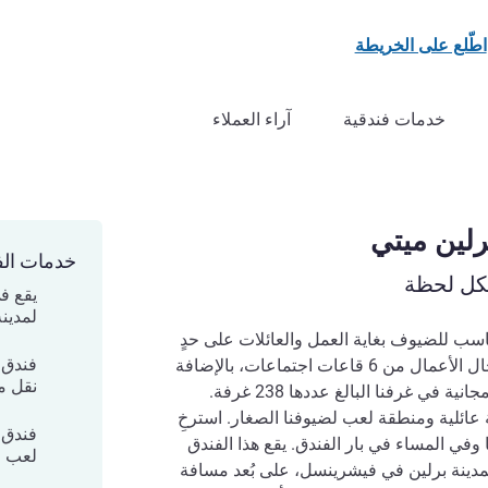
اطّلع على الخريطة
خدمات فندقية
آراء العملاء
خدمات الف
لكل لحظة
يقع ف
لمدينة
اسب للضيوف بغاية العمل والعائلات على حدٍ
فندق 
سواء. يستفيد المسافرون من رجال الأعمال من 6 قاعات اجتماعات، بالإضافة
نقل م
إلى مساحات عمل وخدمة WIFI مجانية في غرفنا البالغ عددها 238 غرفة.
بالنسبة للعائلات، نقدم 152 غرفة عائلية ومنطقة لعب لضيوفنا الصغار. ‏‫استرخِ
فندق 
وفي المساء في بار الفندق. يقع هذا الفندق
لعب ل
يتي بمدينة برلين في فيشرينسل، على بُعد مسافة