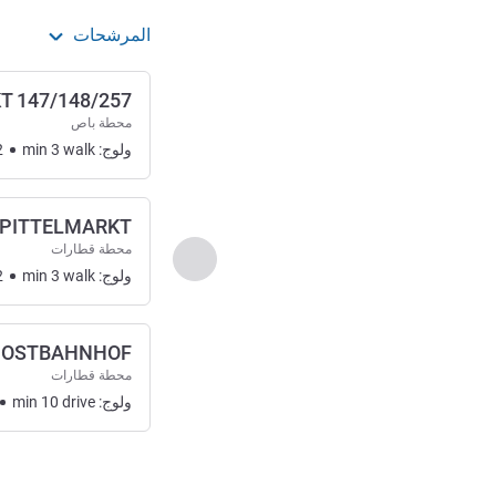
المرشحات
 147/148/257
محطة باص
ولوج:
walk
3
min
2
PITTELMARKT
محطة قطارات
السابق - الوصول والنقل
ولوج:
walk
3
min
2
N OSTBAHNHOF
محطة قطارات
ولوج:
drive
10
min
الصفحة
1
من
2
, الوصول والنقل 1