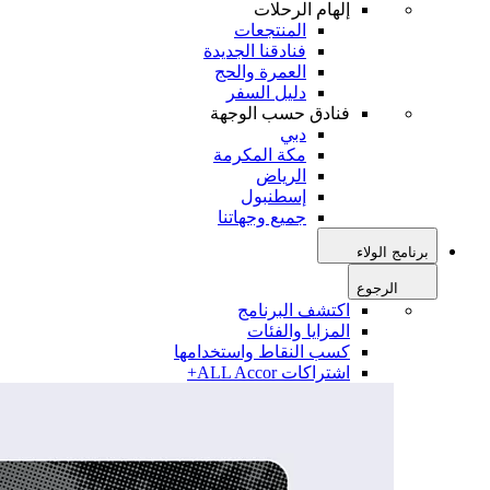
إلهام الرحلات
المنتجعات
فنادقنا الجديدة
العمرة والحج
دليل السفر
فنادق حسب الوجهة
دبي
مكة المكرمة
الرياض
إسطنبول
جميع وجهاتنا
برنامج الولاء
الرجوع
اكتشف البرنامج
المزايا والفئات
كسب النقاط واستخدامها
اشتراكات ALL Accor+