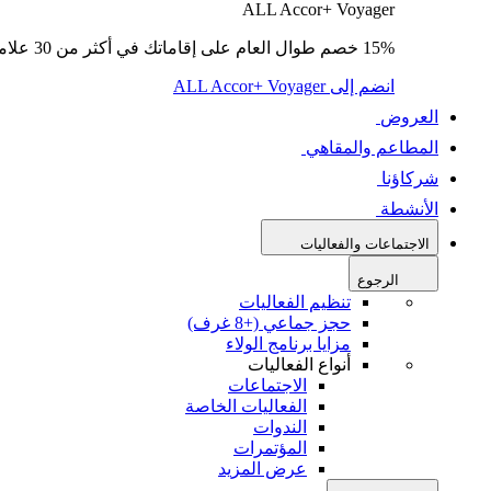
ALL Accor+ Voyager
15% خصم طوال العام على إقاماتك في أكثر من 30 علامة تجارية.
انضم إلى ALL Accor+ Voyager
العروض
المطاعم والمقاهي
شركاؤنا
الأنشطة
الاجتماعات والفعاليات
الرجوع
تنظيم الفعاليات
حجز جماعي (+8 غرف)
مزايا برنامج الولاء
أنواع الفعاليات
الاجتماعات
الفعاليات الخاصة
الندوات
المؤتمرات
عرض المزيد