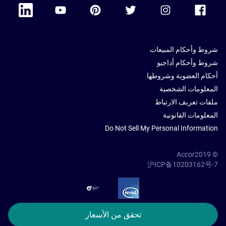
 Linkedin
Accor Youtube
Accor Pinterest
Accor Twitter
Accor Instagram
Accor Facebook
شروط وأحكام المبيعات
شروط وأحكام أداجيو
أحكام العضوية وشروطها
المعلومات الشخصية
ملفات تعريف الارتباط
المعلومات القانونية
Do Not Sell My Personal Information
© Accor2019
沪ICP备10203162号-7
SSL Secure – globalSign
تحقق من الأسعار