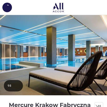
ing...
98
Mercure Krakow Fabryczna