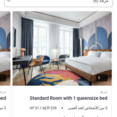
غرفة (8)
راجع التفاصيل
راجع ال
5
غرفة
غرفة
bed
Standard Room with 1 queensize bed
2 من الأشخاص كحد أقصى
226
sq ft
/
21
m²
2 من الأشخاص كحد أقصى
فرش السرير
فرش 