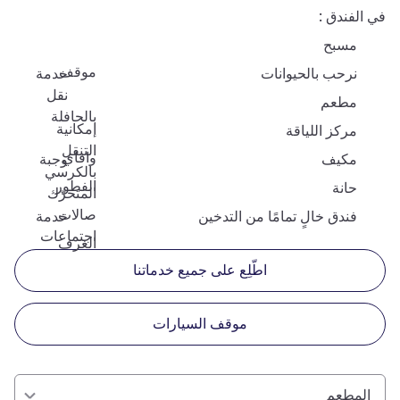
في الفندق
مسبح
موقف
نرحب بالحيوانات
خدمة
نقل
مطعم
بالحافلة
إمكانية
مركز اللياقة
التنقل
وافاي
مكيف
وجبة
بالكرسي
الفطور
حانة
المتحرّك
صالات
فندق خالٍ تمامًا من التدخين
خدمة
اجتماعات
الغرف
اطّلِع على جميع خدماتنا
موقف السيارات
المطعم