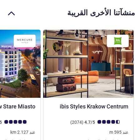
منشآتنا الأخرى القريبة
3 نجوم
 Stare Miasto
ibis Styles Krakow Centrum
ملاحظة أراء العملاء (رأي ALL)
أراء
ملاحظة أراء العملاء (رأي
4.8/5
)
(2074
4.7/5
عند
595
m
عند
2.127
km