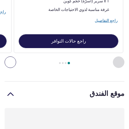
1 x سرير (أسرّة) حجم كوين
غرفة مناسبة لذوي الاحتياجات الخاصة
راجع
راجع التفاصيل
راجع حالات التوافر
الصفحة
1
من
4
, غرفة 1 : Standard Room with 1 queensize bed , غرفة 2 : Standard Room with 1 double bed
السابق - غرفة
التال
موقع الفندق