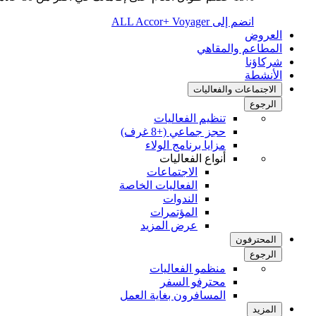
انضم إلى ALL Accor+ Voyager
العروض
المطاعم والمقاهي
شركاؤنا
الأنشطة
الاجتماعات والفعاليات
الرجوع
تنظيم الفعاليات
حجز جماعي (+8 غرف)
مزايا برنامج الولاء
أنواع الفعاليات
الاجتماعات
الفعاليات الخاصة
الندوات
المؤتمرات
عرض المزيد
المحترفون
الرجوع
منظمو الفعاليات
محترفو السفر
المسافرون بغاية العمل
المزيد