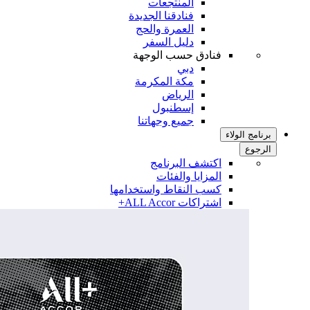
المنتجعات
فنادقنا الجديدة
العمرة والحج
دليل السفر
فنادق حسب الوجهة
دبي
مكة المكرمة
الرياض
إسطنبول
جميع وجهاتنا
برنامج الولاء
الرجوع
اكتشف البرنامج
المزايا والفئات
كسب النقاط واستخدامها
اشتراكات ALL Accor+